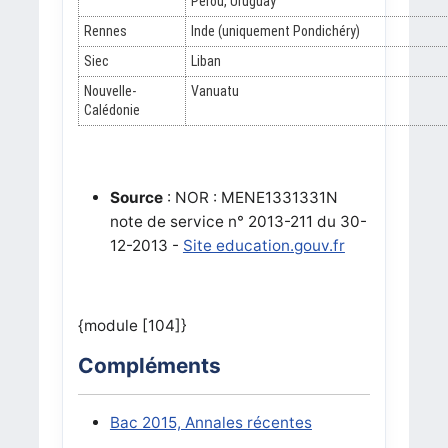
Pérou, Uruguay
Rennes
Inde (uniquement Pondichéry)
Siec
Liban
Nouvelle-
Vanuatu
Calédonie
Source
: NOR : MENE1331331N
note de service n° 2013-211 du 30-
12-2013 -
Site education.gouv.fr
{module [104]}
Compléments
Bac 2015, Annales récentes