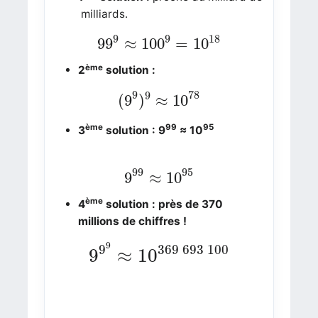
milliards.
99
9
≈
100
9
=
10
18
9
9
18
99
≈
100
=
10
ème
2
solution :
(
9
9
)
9
≈
10
78
9
78
9
(
9
)
≈
10
ème
99
95
3
solution : 9
≈ 10
9
99
≈
10
95
99
95
9
≈
10
ème
4
solution : près de 370
millions de chiffres !
9
9
9
≈
10
369
693
100
9
9
369
693
100
9
≈
10