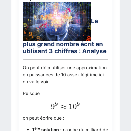
Le
plus grand nombre écrit en
utilisant 3 chiffres : Analyse
On peut déja utiliser une approximation
en puissances de 10 assez légitime ici
on va le voir.
Puisque
9
9
≈
10
9
9
9
9
≈
10
on peut écrire que :
ère
1
solution
:
proche du milliard de