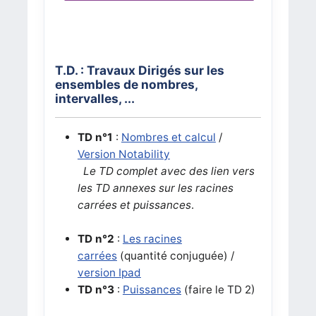
T.D. : Travaux Dirigés sur les
ensembles de nombres,
intervalles, ...
TD n°1
:
Nombres et calcul
/
Version Notability
Le TD complet avec des lien vers
les TD annexes sur les racines
carrées et puissances
.
TD n°2
:
Les racines
carrées
(quantité conjuguée) /
version Ipad
TD n°3
:
Puissances
(faire le TD 2)