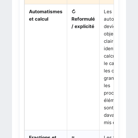
Automatismes
↻
Les
et calcul
Reformulé
automatismes
/ explicité
deviennent un
objectif
clairement
identifié. Le
calcul mental,
le calcul posé,
les ordres de
grandeur et
les
procédures
élémentaires
sont
davantage
mis en avant.
Fractions et
≈
Les fractions