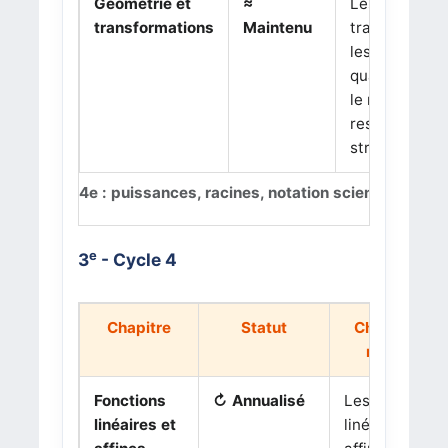
Géométrie et
≈
Les
transformations
Maintenu
transformatio
les triangles,
quadrilatères
le repérage
restent
structurants.
4e : puissances, racines, notation scientifique et c
e
3
- Cycle 4
Chapitre
Statut
Changemen
rigoureux
Fonctions
↻ Annualisé
Les fonctions
linéaires et
linéaires et