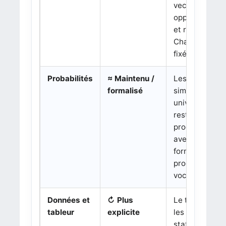
vecteur nul,
opposé, som
et relation de
Chasles sont
e
fixés en 3
.
Probabilités
≈ Maintenu /
Les probabilit
formalisé
simples dans 
univers fini
restent au
programme,
avec une
formalisation
progressive d
vocabulaire.
Données et
↻ Plus
Le tableur et
tableur
explicite
les données
statistiques