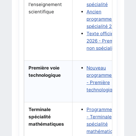
l'enseignement
spécialité
scientifique
Ancien
programme non
spécialité 2022
Texte officiel BO
2026 - Première
non spécialité
Première voie
Nouveau
B
technologique
programme 2026
a
- Première
N
technologique
Terminale
Programme 2019
B
spécialité
- Terminale
d
mathématiques
spécialité
2
mathématiques
B