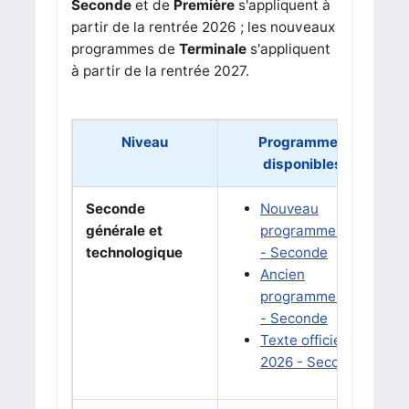
Seconde
et de
Première
s'appliquent à
partir de la rentrée 2026 ; les nouveaux
programmes de
Terminale
s'appliquent
à partir de la rentrée 2027.
Niveau
Programmes
disponibles
Seconde
Nouveau
B
générale et
programme 2026
a
technologique
- Seconde
N
Ancien
programme 2019
- Seconde
Texte officiel BO
2026 - Seconde