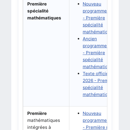
Première
Nouveau
B
spécialité
programme 2026
a
mathématiques
- Première
N
spécialité
mathématiques
Ancien
programme 2019
- Première
spécialité
mathématiques
Texte officiel BO
2026 - Première
spécialité
mathématiques
Première
Nouveau
B
mathématiques
programme 2026
a
intégrées à
- Première non
N