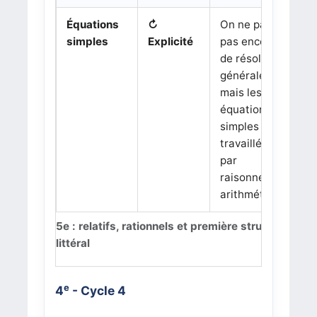
Équations
↻
On ne parle
simples
Explicité
pas encore
de résolution
générale,
mais les
équations
simples sont
travaillées
par
raisonnement
arithmétique.
5e : relatifs, rationnels et première structuration 
littéral
e
4
- Cycle 4