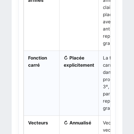
affines
affines sont
clairement
e
placées en 3
,
avec images,
antécédents e
représentatio
graphiques.
Fonction
↻ Placée
La fonction
carré
explicitement
carré apparaît
dans la
progression d
e
3
, notammen
par sa
représentatio
graphique.
Vecteurs
↻ Annualisé
Vecteur,
vecteurs égau