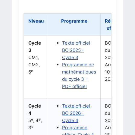
Niveau
Programme
Référence
officielle
Cycle
Texte officiel
BO n°16
3
BO 2025 -
du 17 avril
CM1,
Cycle 3
2025
CM2,
Programme de
Arrêté du
e
6
mathématiques
10 avril
du cycle 3 -
2025
PDF officiel
Cycle
Texte officiel
BO n°10
4
BO 2026 -
du 5 mars
e
e
5
, 4
,
Cycle 4
2026
e
3
Programme
Arrêté du
officiel Cycle 4
18 février