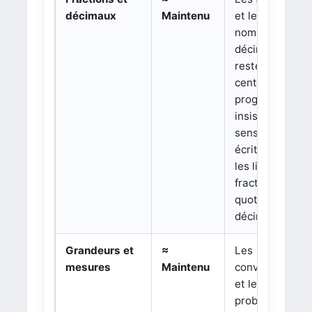
décimaux
Maintenu
et les
nombres
décimaux
restent
centraux. Le
programme
insiste sur le
sens des
écritures et
les liens entre
fractions,
quotients et
décimaux.
Grandeurs et
≈
Les
mesures
Maintenu
conversions
et les
problèmes de