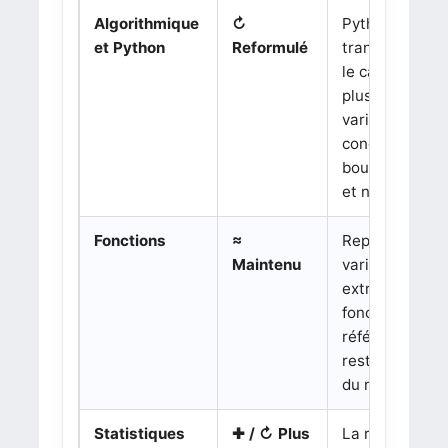
Algorithmique
↻
Python reste
et Python
Reformulé
transversal, m
le cadrage est
plus précis :
variables, type
conditions,
boucles borné
et non bornées
Fonctions
≈
Représentatio
Maintenu
variations,
extremums et
fonctions de
référence
restent au cœ
du niveau.
Statistiques
✚ / ↻ Plus
La rubrique su