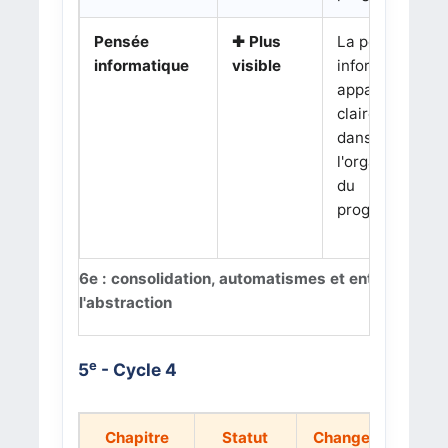
Pensée
✚ Plus
La pensée
informatique
visible
informatique
apparaît plus
clairement
dans
l'organisation
du
programme.
6e : consolidation, automatismes et entrée progr
l'abstraction
e
5
- Cycle 4
Chapitre
Statut
Changement