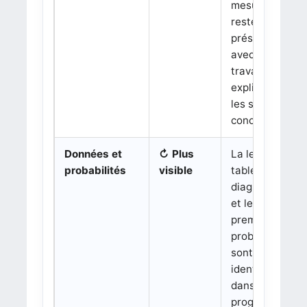
mesures
restent
présents,
avec un
travail plus
explicite sur
les situations
concrètes.
Données et
↻ Plus
La lecture de
probabilités
visible
tableaux,
diagrammes
et les
premières
probabilités
sont mieux
identifiées
dans la
progression.