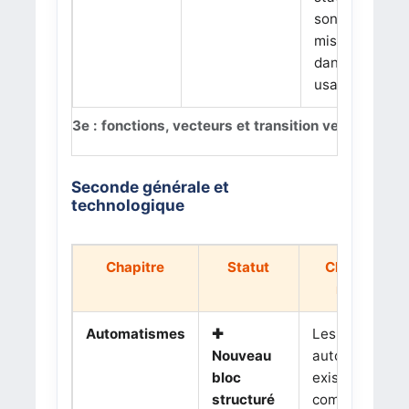
sont davanta
mis en avant
dans les
usages.
3e : fonctions, vecteurs et transition vers la Sec
Seconde générale et
technologique
Chapitre
Statut
Changemen
rigoureux
Automatismes
✚
Les
Nouveau
automatismes
bloc
existaient
structuré
comme objecti