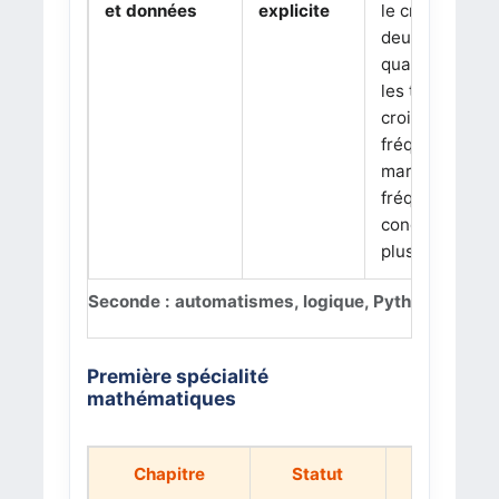
et données
explicite
le croisement 
deux variables
qualitatives r
les tableaux
croisés,
fréquences
marginales et
fréquences
conditionnelle
plus visibles.
Seconde : automatismes, logique, Python et don
Première spécialité
mathématiques
Chapitre
Statut
Changem