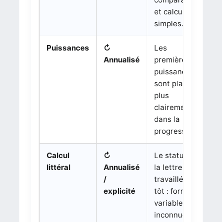
et calculs
simples.
Puissances
↻
Les
Annualisé
premières
puissances
sont placées
plus
clairement
.
dans la
progression.
Calcul
↻
Le statut de
C
littéral
Annualisé
la lettre est
/
travaillé plus
explicité
tôt : formule,
r
variable,
inconnue.