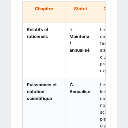
Chapitre
Statut
Changemen
rigoureux
Relatifs et
≈
Les calculs
rationnels
Maintenu
deviennent p
/
techniques ; i
annualisé
s'agit surtout
d'une
progression p
explicite.
Puissances et
↻
Les puissanc
notation
Annualisé
les puissanc
scientifique
de 10 et la
notation
scientifique 
placées plus
clairement d