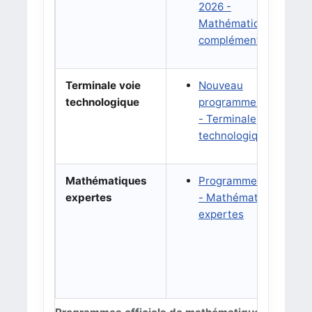
2026 -
Mathématiques
complémentaires
Terminale voie
Nouveau
B
technologique
programme 2027
a
- Terminale
N
technologique
Mathématiques
Programme 2019
B
expertes
- Mathématiques
d
expertes
2
P
t
d
d