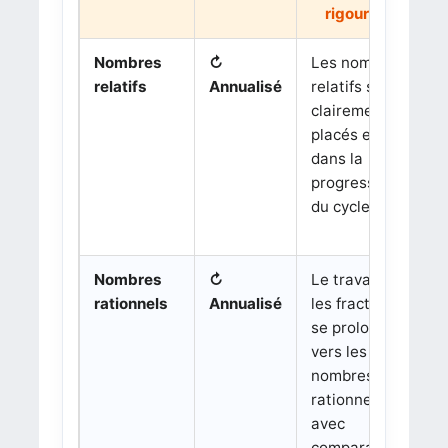
rigoureux
Nombres
↻
Les nombres
C
(
(
relatifs
Annualisé
relatifs sont
clairement
e
placés en 5
dans la
progression
s
du cycle 4.
d
g
Nombres
↻
Le travail sur
rationnels
Annualisé
les fractions
se prolonge
c
vers les
nombres
rationnels,
avec
comparaison