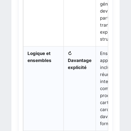
général, mais
deviennent un
partie
transversale
explicitement
structurée.
Logique et
↻
Ensemble vide
ensembles
Davantage
appartenance,
explicité
inclusion,
réunion,
intersection,
complémentair
produit
cartésien et
cardinal sont
davantage
formalisés.