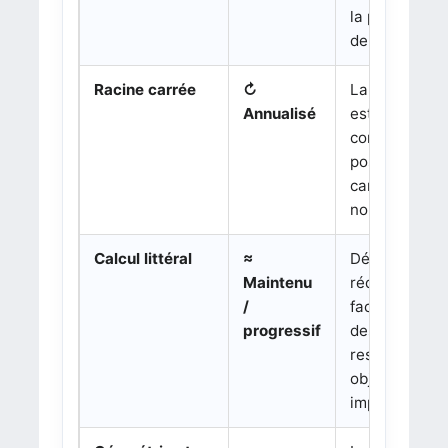
la progressio
e
de 4
.
Racine carrée
↻
La racine car
Annualisé
est travaillée
comme nomb
positif dont l
carré vaut le
nombre donn
Calcul littéral
≈
Développer,
Maintenu
réduire et
/
factoriser da
progressif
des cas simp
restent des
objectifs
importants.