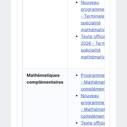
Nouveau
a
programme 2027
- Terminale
spécialité
mathématiques
Texte officiel BO
2026 - Terminale
spécialité
mathématiques
Mathématiques
Programme 2019
B
complémentaires
- Mathématiques
d
complémentaires
2
Nouveau
B
programme 2027
a
- Mathématiques
complémentaires
Texte officiel BO