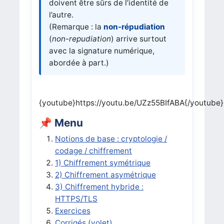
doivent être sûrs de l’identité de
l’autre.
(Remarque : la
non-répudiation
(
non-repudiation
) arrive surtout
avec la signature numérique,
abordée à part.)
{youtube}https://youtu.be/UZz55BIfABA{/youtube}
📌 Menu
Notions de base : cryptologie /
codage / chiffrement
1) Chiffrement symétrique
2) Chiffrement asymétrique
3) Chiffrement hybride :
HTTPS/TLS
Exercices
Corrigés (volet)