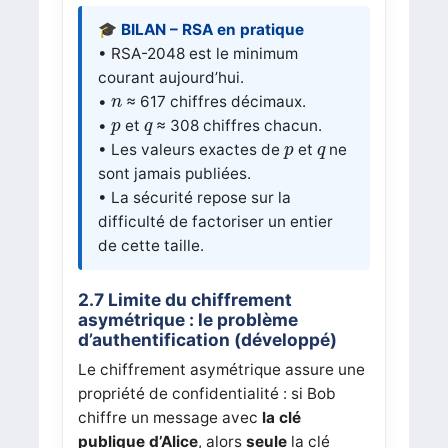
🎓 BILAN – RSA en pratique
• RSA-2048 est le minimum
courant aujourd’hui.
n
•
≈ 617 chiffres décimaux.
n
p
q
•
et
≈ 308 chiffres chacun.
p
q
p
q
• Les valeurs exactes de
et
ne
p
q
sont jamais publiées.
• La sécurité repose sur la
difficulté de factoriser un entier
de cette taille.
2.7 Limite du chiffrement
asymétrique : le problème
d’authentification (développé)
Le chiffrement asymétrique assure une
propriété de confidentialité : si Bob
chiffre un message avec
la clé
publique d’Alice
, alors
seule
la clé