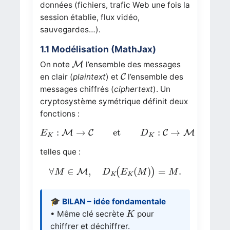
données (fichiers, trafic Web une fois la
session établie, flux vidéo,
sauvegardes…).
1.1 Modélisation (MathJax)
M
On note
M
l’ensemble des messages
C
en clair (
plaintext
) et
C
l’ensemble des
messages chiffrés (
ciphertext
). Un
cryptosystème symétrique définit deux
fonctions :
E
K
:
M
→
C
et
D
K
:
C
→
M
:
→
et
:
→
M
C
C
M
E
D
K
K
telles que :
∀
M
∈
M
,
D
K
(
E
K
(
M
)
)
=
M
.
∀
∈
,
(
)
=
.
(
)
M
M
D
E
M
M
K
K
🎓 BILAN – idée fondamentale
K
• Même clé secrète
pour
K
chiffrer et déchiffrer.