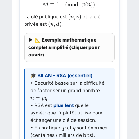
e
d
≡
1
(
mod
φ
(
n
)
)
.
≡
1
(
mod
(
)
)
.
e
d
φ
n
(
n
,
e
)
(
,
)
La clé publique est
et la clé
n
e
(
n
,
d
)
(
,
)
privée est
.
n
d
📐 Exemple mathématique
complet simplifié (cliquer pour
ouvrir)
🎓 BILAN – RSA (essentiel)
• Sécurité basée sur la difficulté
de factoriser un grand nombre
n
=
p
q
=
.
n
p
q
• RSA est
plus lent
que le
symétrique → plutôt utilisé pour
échanger une clé de session.
p
q
• En pratique,
et
sont énormes
p
q
(centaines / milliers de bits).