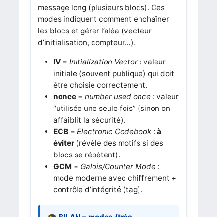
message long (plusieurs blocs). Ces
modes indiquent comment enchaîner
les blocs et gérer l’aléa (vecteur
d’initialisation, compteur…).
IV
=
Initialization Vector
: valeur
initiale (souvent publique) qui doit
être choisie correctement.
nonce
=
number used once
: valeur
“utilisée une seule fois” (sinon on
affaiblit la sécurité).
ECB
=
Electronic Codebook
:
à
éviter
(révèle des motifs si des
blocs se répètent).
GCM
=
Galois/Counter Mode
:
mode moderne avec chiffrement +
contrôle d’intégrité (tag).
🎓 BILAN – modes (très