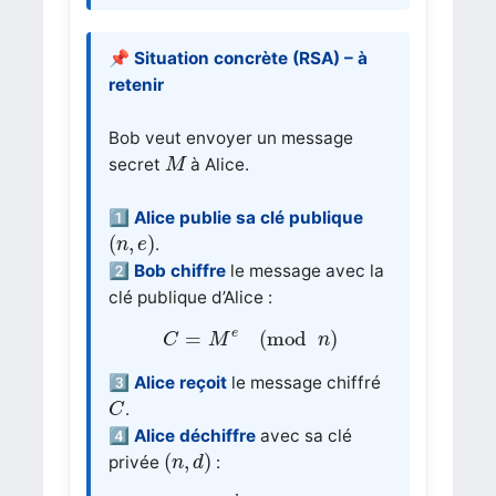
📌 Situation concrète (RSA) – à
retenir
Bob veut envoyer un message
M
secret
à Alice.
M
1️⃣
Alice publie sa clé publique
(
n
,
e
)
(
,
)
.
n
e
2️⃣
Bob chiffre
le message avec la
clé publique d’Alice :
C
=
M
e
(
mod
n
)
e
=
(
mod
)
C
M
n
3️⃣
Alice reçoit
le message chiffré
C
.
C
4️⃣
Alice déchiffre
avec sa clé
(
n
,
d
)
(
,
)
privée
:
n
d
M
=
C
d
(
mod
n
)