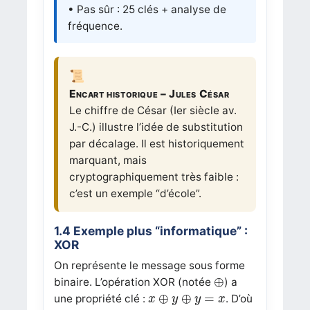
• Pas sûr : 25 clés + analyse de
fréquence.
Encart historique – Jules César
Le chiffre de César (Ier siècle av.
J.-C.) illustre l’idée de substitution
par décalage. Il est historiquement
marquant, mais
cryptographiquement très faible :
c’est un exemple “d’école”.
1.4 Exemple plus “informatique” :
XOR
On représente le message sous forme
⊕
⊕
binaire. L’opération XOR (notée
) a
x
⊕
y
⊕
y
=
x
⊕
⊕
=
une propriété clé :
. D’où
x
y
y
x