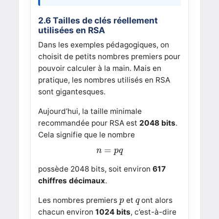
2.6 Tailles de clés réellement
utilisées en RSA
Dans les exemples pédagogiques, on
choisit de petits nombres premiers pour
pouvoir calculer à la main. Mais en
pratique, les nombres utilisés en RSA
sont gigantesques.
Aujourd’hui, la taille minimale
recommandée pour RSA est
2048 bits
.
Cela signifie que le nombre
n
=
p
q
=
n
p
q
possède 2048 bits, soit environ
617
chiffres décimaux
.
p
q
Les nombres premiers
et
ont alors
p
q
chacun environ
1024 bits
, c’est-à-dire