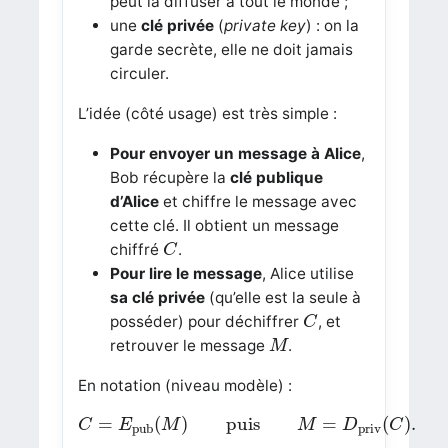
peut la diffuser à tout le monde ;
une
clé privée
(
private key
) : on la
garde secrète, elle ne doit jamais
circuler.
L’idée (côté usage) est très simple :
Pour envoyer un message à Alice
,
Bob récupère la
clé publique
d’Alice
et chiffre le message avec
cette clé. Il obtient un message
C
chiffré
.
C
Pour lire le message
, Alice utilise
sa clé privée
(qu’elle est la seule à
C
posséder) pour déchiffrer
, et
C
M
retrouver le message
.
M
En notation (niveau modèle) :
C
=
E
pub
(
M
)
puis
M
=
D
priv
(
C
)
.
=
(
)
puis
=
(
)
.
C
E
M
M
D
C
priv
pub