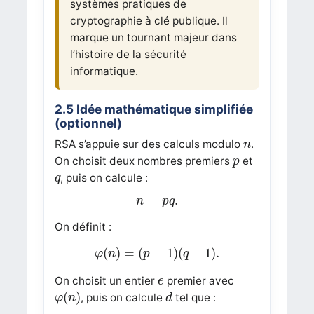
systèmes pratiques de
cryptographie à clé publique. Il
marque un tournant majeur dans
l’histoire de la sécurité
informatique.
2.5 Idée mathématique simplifiée
(optionnel)
n
RSA s’appuie sur des calculs modulo
.
n
p
On choisit deux nombres premiers
et
p
q
, puis on calcule :
q
n
=
p
q
.
=
.
n
p
q
On définit :
φ
(
n
)
=
(
p
−
1
)
(
q
−
1
)
.
(
)
=
(
−
1
)
(
−
1
)
.
φ
n
p
q
e
On choisit un entier
premier avec
e
φ
(
n
)
d
(
)
, puis on calcule
tel que :
φ
n
d