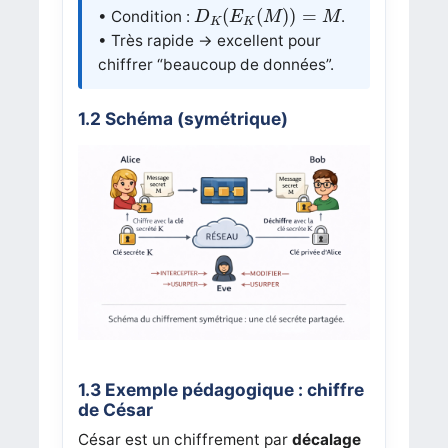
D
K
(
E
K
(
M
)
)
=
M
(
(
)
)
=
• Condition :
.
D
E
M
M
K
K
• Très rapide → excellent pour
chiffrer “beaucoup de données”.
1.2 Schéma (symétrique)
1.3 Exemple pédagogique : chiffre
de César
César est un chiffrement par
décalage