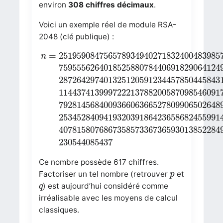
environ
308 chiffres décimaux
.
Voici un exemple réel de module RSA-
2048 (clé publique) :
n
=
251959084756578934940271832400
=
251959084756578934940271832400483985
n
759555626401852588078440691829064124
287264297401325120591234457850445843
114437413999722213788200587098546091
792814568400936606366527809906502648
253452840941932039186423658682455991
407815807686735857336736593013852284
230544085437
Ce nombre possède 617 chiffres.
p
Factoriser un tel nombre (retrouver
et
p
q
) est aujourd’hui considéré comme
q
irréalisable avec les moyens de calcul
classiques.