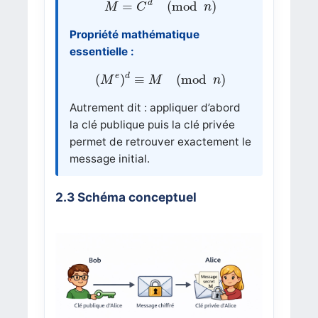
d
=
(
mod
)
M
C
n
Propriété mathématique
essentielle :
(
M
e
)
d
≡
M
(
mod
n
)
e
d
(
)
≡
(
mod
)
M
M
n
Autrement dit : appliquer d’abord
la clé publique puis la clé privée
permet de retrouver exactement le
message initial.
2.3 Schéma conceptuel