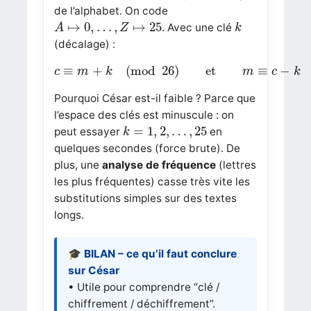
de l’alphabet. On code
A
↦
0
,
…
,
Z
↦
25
k
↦
0
,
…
,
↦
25
. Avec une clé
A
Z
k
(décalage) :
c
≡
m
+
k
(
mod
26
)
et
m
≡
c
−
k
(
mod
26
≡
+
(
mod
26
)
et
≡
−
c
m
k
m
c
k
Pourquoi César est-il faible ? Parce que
l’espace des clés est minuscule : on
k
=
1
,
2
,
…
,
25
=
1
,
2
,
…
,
25
peut essayer
en
k
quelques secondes (force brute). De
plus, une
analyse de fréquence
(lettres
les plus fréquentes) casse très vite les
substitutions simples sur des textes
longs.
🎓 BILAN – ce qu’il faut conclure
sur César
• Utile pour comprendre “clé /
chiffrement / déchiffrement”.