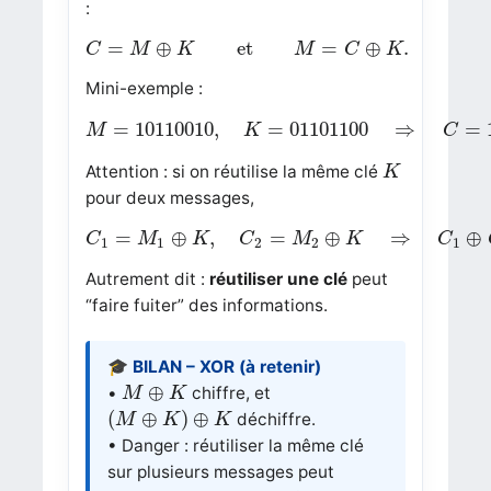
:
C
=
M
⊕
K
et
M
=
C
⊕
K
.
=
⊕
et
=
⊕
.
C
M
K
M
C
K
Mini-exemple :
M
=
10110010
,
K
=
01101100
⇒
C
=
110111
=
10110010
,
=
01101100
⇒
=
M
K
C
K
Attention : si on réutilise la même clé
K
pour deux messages,
C
1
=
M
1
⊕
K
,
C
2
=
M
2
⊕
K
⇒
C
1
⊕
C
2
=
M
=
⊕
,
=
⊕
⇒
⊕
C
M
K
C
M
K
C
1
1
2
2
1
Autrement dit :
réutiliser une clé
peut
“faire fuiter” des informations.
🎓 BILAN – XOR (à retenir)
M
⊕
K
⊕
•
chiffre, et
M
K
(
M
⊕
K
)
⊕
K
(
⊕
)
⊕
déchiffre.
M
K
K
• Danger : réutiliser la même clé
sur plusieurs messages peut