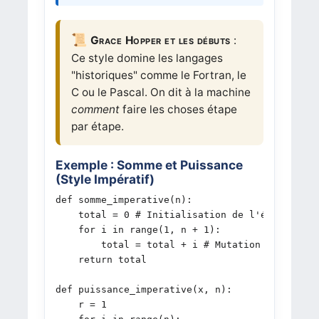
Grace Hopper et les débuts
:
Ce style domine les langages
"historiques" comme le Fortran, le
C ou le Pascal. On dit à la machine
comment
faire les choses étape
par étape.
Exemple : Somme et Puissance
(Style Impératif)
def somme_imperative(n):

    total = 0 # Initialisation de l'état

    for i in range(1, n + 1):

        total = total + i # Mutation de la vari
    return total

def puissance_imperative(x, n):

    r = 1
