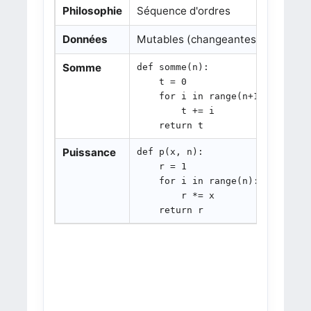
Philosophie
Séquence d'ordres
Évalu
Données
Mutables (changeantes)
Immua
Somme
def somme(n):

def s
    t = 0

    i
    for i in range(n+1):

     
        t += i

    
    return t
Puissance
def p(x, n):

def p
    r = 1

    i
    for i in range(n):

     
        r *= x

    
    return r