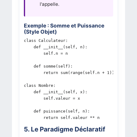
l'appelle.
Exemple : Somme et Puissance
(Style Objet)
class Calculateur:

    def __init__(self, n):

        self.n = n

    def somme(self):

        return sum(range(self.n + 1))

class Nombre:

    def __init__(self, x):

        self.valeur = x

    def puissance(self, n):

        return self.valeur ** n
5. Le Paradigme Déclaratif