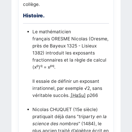
collège.
Histoire.
Le mathématicien
français ORESME Nicolas (Oresme,
près de Bayeux 1325 - Lisieux
1382) introduit les exposants
fractionnaires et la règle de calcul
p
q
pq
(x
)
= x
.
Il essaie de définir un exposant
irrationnel, par exemple √2, sans
véritable succès.
[HaSu]
p266
Nicolas CHUQUET (15e siècle)
pratiquait déjà dans "
triparty en la
science des nombres
" (1484), le
plus ancien traité d’algèbre écrit en