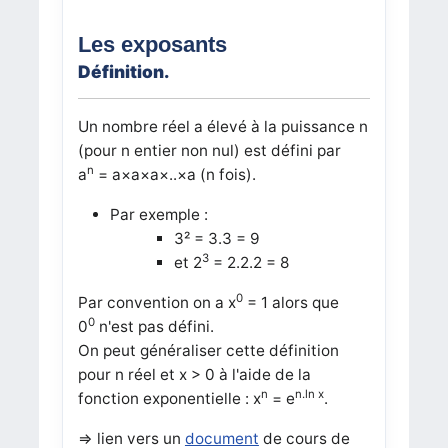
Les exposants
Définition.
Un nombre réel a élevé à la puissance n
(pour n entier non nul) est défini par
n
a
= a×a×a×..×a (n fois).
Par exemple :
3² = 3.3 = 9
3
et 2
= 2.2.2 = 8
0
Par convention on a x
= 1 alors que
0
0
n'est pas défini.
On peut généraliser cette définition
pour n réel et x > 0 à l'aide de la
n
n.ln x
fonction exponentielle : x
= e
.
=> lien vers un
document
de cours de