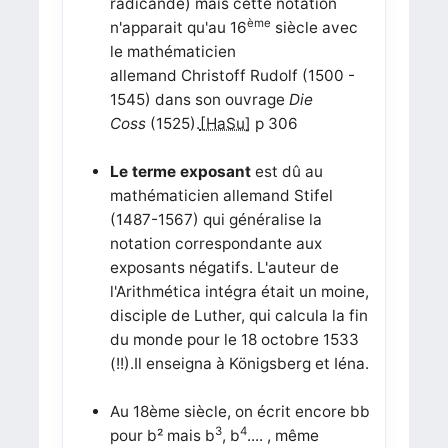
radicande) mais cette notation
ème
n'apparait qu'au 16
siècle avec
le mathématicien
allemand Christoff Rudolf (1500 -
1545) dans son ouvrage
Die
Coss
(1525).
[HaSu]
p 306
Le terme exposant
est dû au
mathématicien allemand Stifel
(1487-1567) qui généralise la
notation correspondante aux
exposants négatifs. L'auteur de
l'Arithmética intégra était un moine,
disciple de Luther, qui calcula la fin
du monde pour le 18 octobre 1533
(!!).Il enseigna à Königsberg et Iéna.
Au 18ème siècle, on écrit encore bb
3
4
pour b² mais b
, b
.... , même