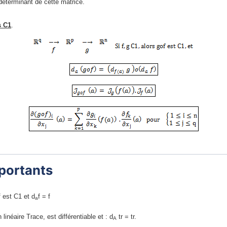
 déterminant de cette matrice.
s C1
.
portants
f est C1 et d
f = f
a
linéaire Trace, est différentiable et : d
tr = tr.
A