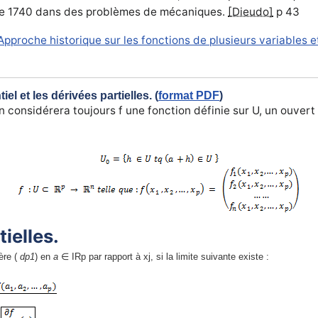
 de 1740 dans des problèmes de mécaniques.
[Dieudo]
p 43
pproche historique sur les fonctions de plusieurs variables e
iel et les dérivées partielles. (
format PDF
)
on considérera toujours f une fonction définie sur U, un ouvert
tielles.
ère (
dp1
) en
a
∈ IRp par rapport à xj, si la limite suivante existe :