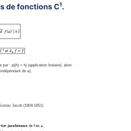
1
les de fonctions C
.
 par : pj(h) = hj (application linéaire), alors :
r indépendant de a),
Gustav Jacob (1804-1851)
,