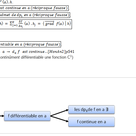
.
.
.
.
1
continûment différentiable
une fonction C
)