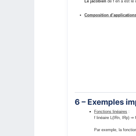
Le jacobien
de f en a est le
Composition d’application
6 – Exemples im
Fonctions linéaires
:
f linéaire L(IRn, IRp) ⇒ 
Par exemple, la fonction 