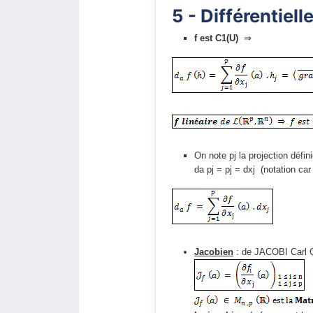
5 - Différentiel
f est C1(U)
⇒
On note pj la projection définie
da pj = pj = dxj (notation ca
Jacobien
: de JACOBI Carl 