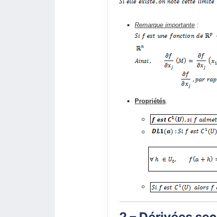
Remarque importante
:
Propriétés
.
2 – Dérivées se