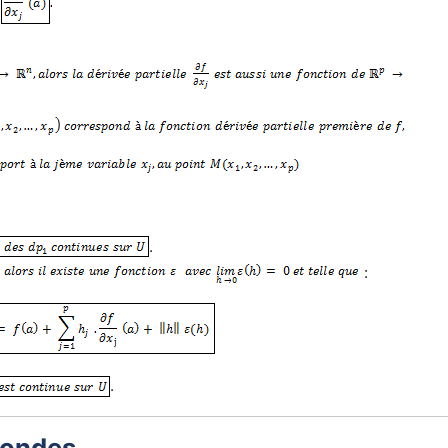
.
:
.
condes.