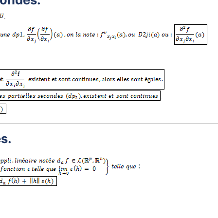
.
.
es.
: