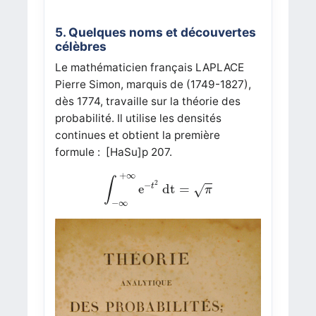
5. Quelques noms et découvertes
célèbres
Le mathématicien français LAPLACE
Pierre Simon, marquis de (1749-1827),
dès 1774, travaille sur la théorie des
probabilité. Il utilise les densités
continues et obtient la première
formule :
[HaSu]
p 207.
∫
−
∞
+
∞
e
−
t
2
dt
=
π
+
∞
∫
2
−
t
e
dt
=
√
π
−
∞