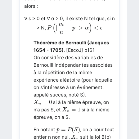
alors :
∀ ε > 0 et ∀ α > 0, il existe N tel que, si n
P
(
|
m
n
−
p
|
>
α
)
<
ϵ
m
(
)
|
−
|
>
<
> N,
P
p
α
ϵ
n
Théorème de Bernoulli (Jacques
1654 - 1705)
. [EscoJ] p161
On considère des variables de
Bernoulli indépendantes associées
à la répétition de la même
expérience aléatoire (pour laquelle
on s'intéresse à un événement,
appelé succès, noté S).
X
n
=
0
=
0
si à la nième épreuve, on
X
n
X
n
=
1
=
1
n'a pas S, et
si à la nième
X
n
épreuve, on a S.
p
=
P
(
S
)
=
(
)
En notant
, on a pour tout
p
P
S
X
n
entier n non nul,
suit la loi B(p)
X
n