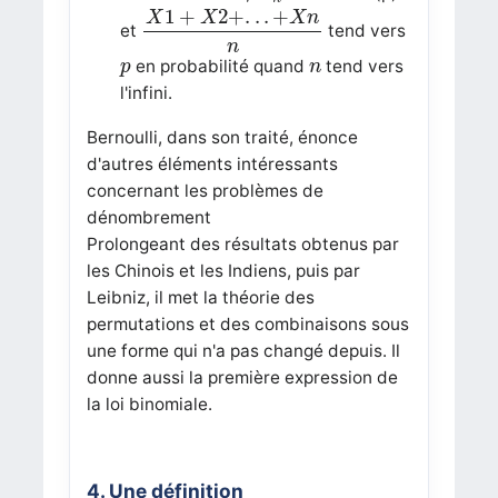
X
1
+
X
2
+
.
.
.
+
X
n
n
1
+
2
+
.
.
.
+
X
X
X
n
et
tend vers
n
p
n
en probabilité quand
tend vers
p
n
l'infini.
Bernoulli, dans son traité, énonce
d'autres éléments intéressants
concernant les problèmes de
dénombrement
Prolongeant des résultats obtenus par
les Chinois et les Indiens, puis par
Leibniz, il met la théorie des
permutations et des combinaisons sous
une forme qui n'a pas changé depuis. Il
donne aussi la première expression de
la loi binomiale.
4. Une définition