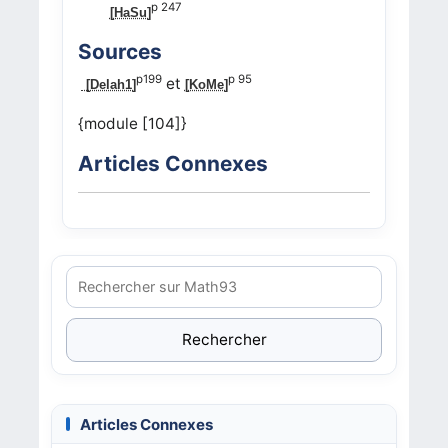
p 247
[HaSu]
Sources
p199
p 95
et
[Delah1]
[KoMe]
{module [104]}
Articles Connexes
Rechercher
Articles Connexes