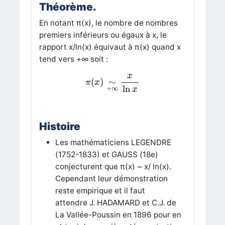
Théorème.
En notant π(x), le nombre de nombres
premiers inférieurs ou égaux à x, le
rapport x/ln(x) équivaut à π(x) quand x
tend vers +∞ soit :
π
(
x
)
∼
+
∞
x
ln
x
x
(
)
∼
π
x
ln
+
∞
x
Histoire
Les mathématiciens LEGENDRE
(1752-1833) et GAUSS (18e)
conjecturent que π(x) ~ x/ ln(x).
Cependant leur démonstration
reste empirique et il faut
attendre J. HADAMARD et C.J. de
La Vallée-Poussin en 1896 pour en