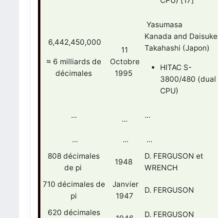
CPU) [17]
Yasumasa
Kanada and Daisuke
6,442,450,000
Takahashi (Japon)
11
≈ 6
milliards de
Octobre
HITAC S-
décimales
1995
3800/480 (dual
CPU)
...
...
...
...
...
...
808 décimales
D. FERGUSON et
1948
de pi
WRENCH
710 décimales de
Janvier
D. FERGUSON
pi
1947
620 décimales
D. FERGUSON