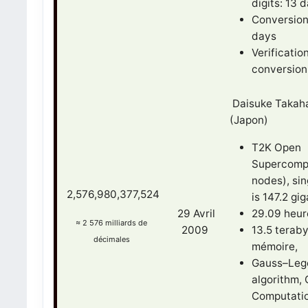
digits: 13 
Conversion
days
Verificatio
conversion
Daisuke Takahas
(Japon)
T2K Open
Supercomp
nodes), si
2,576,980,377,524
is 147.2 gig
29 Avril
29.09 heur
≈
2 576 milliards de
2009
13.5 terab
décimales
mémoire,
Gauss–Leg
algorithm, 
Computatio