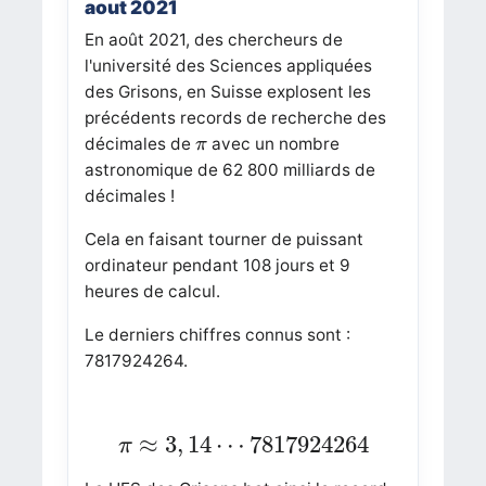
aout 2021
En août 2021, des chercheurs de
l'université des Sciences appliquées
des Grisons, en Suisse explosent les
précédents records de recherche des
π
décimales de
avec un nombre
π
astronomique de 62 800 milliards de
décimales !
Cela en faisant tourner de puissant
ordinateur pendant 108 jours et 9
heures de calcul.
Le derniers chiffres connus sont :
7817924264.
π
≈
3
,
14
⋯
7817924264
≈
3
,
14
⋯
7817924264
π