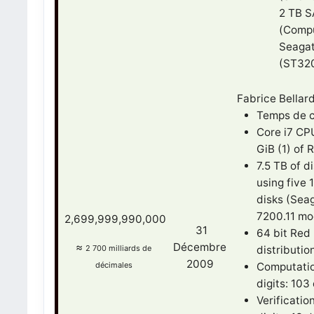
2 TB S
(Compu
Seaga
(ST32
Fabrice Bellar
Temps de c
Core i7 CP
GiB (1) of
7.5 TB of d
using five 
disks (Sea
7200.11 mo
2,699,999,990,000
31
64 bit Red
≈
Décembre
2 700 milliards de
distributio
2009
décimales
Computatio
digits: 103
Verificatio