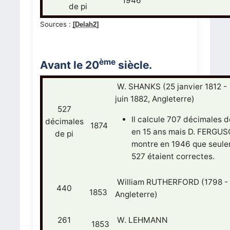
1946
de pi
Sources :
[Delah2]
ème
Avant le 20
siècle.
W. SHANKS (25 janvier 1812 -
juin 1882, Angleterre)
527
Il calcule 707 décimales d
décimales
1874
en 15 ans mais D. FERGU
de pi
montre en 1946 que seul
527 étaient correctes.
William RUTHERFORD (1798 - 
440
1853
Angleterre)
261
W. LEHMANN
1853