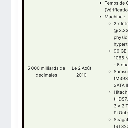
Temps de Ca
(Vérificati
Machine :
2 x In
@ 3.33
physic
hyper
96 GB
1066 M
- 6 ch
5 000 milliards de
Le 2 Août
Samsu
décimales
2010
(M393
SATA II
Hitach
(HDS7
3 x 2 
Pi Out
Seaga
(ST32