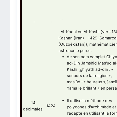
...
...
...
Al-Kachi ou Al-Kashi (vers 13
Kashan (Iran) - 1429, Samarc
(Ouzbékistan)), mathématicien
astronome perse.
de son nom complet Ghiya
ad-Din Jamshid Mas'ud al
Kashi (ghiyâth ad-dîn : «
secours de la religion »,
mas'ûd : « heureux », ĵamši
Yama le brillant » en persa
Il utilise la méthode des
14
1424
polygones d'Archimède et
décimales
l'adapte en utilisant la fo