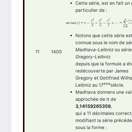
Cette série, est en fait un
particulier de :
Notons que cette série es
connue sous le nom de
sé
Madhava-Leibniz
ou
série
11
1400
Gregory-Leibniz
depuis que la formule a ét
redécouverte par James
Gregory et Gottfried Wilh
ème
Leibniz au 17
siècle.
Madhava donnera une val
approchée de π de
3,14159265359
,
qui a 11 décimales correc
modifiant la série précéd
sous la forme :