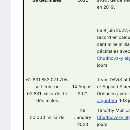
de décimales
2022
avant de démén
en 2019.
Le 9 juin 2022, 
record en calcu
cent mille milli
décimales avec
Chudnovsky al
jours.
62 831 853 071 796
Team DAViS of 
soit environ
14 August
of Applied Scie
62 831 milliards de
2021
Grisonen avec
décimales
algorithm
108 j
29
Timothy Mullic
50 000 milliards
January
Chudnovsky al
2020
jours.