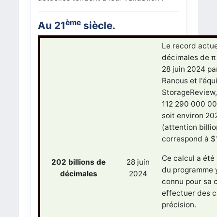
ème
Au 21
siècle.
Le record actue
décimales de π 
28 juin 2024 pa
Ranous et l'équ
StorageReview,
112 290 000 00
soit environ 202
(attention billi
correspond à $
Ce calcul a été 
202 billions de
28 juin
du programme y
décimales
2024
connu pour sa 
effectuer des c
précision.