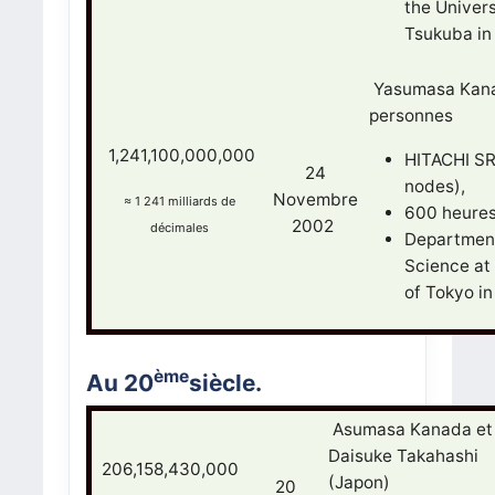
the Univers
Tsukuba in
Yasumasa Kana
personnes
1,241,100,000,000
HITACHI S
24
nodes),
Novembre
≈
1 241 milliards de
600 heures
2002
décimales
Department
Science at 
of Tokyo in
ème
Au 20
siècle.
Asumasa Kanada et
Daisuke Takahashi
206,158,430,000
(Japon)
20