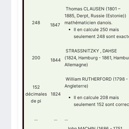
Thomas CLAUSEN (1801 –
1885, Derpt, Russie (Estonie))
248
mathématicien danois.
1847
Il en calcule 250 mais
seulement 248 sont exact
STRASSNITZKY , DAHSE
200
(1824, Hamburg - 1861, Hambu
1844
Allemagne)
William RUTHERFORD (1798 - 
Angleterre)
152
décimales
1824
Il en calcule 208 mais
de pi
seulement 152 sont correc
...
...
...
John MACHIN (1686 - 1751,