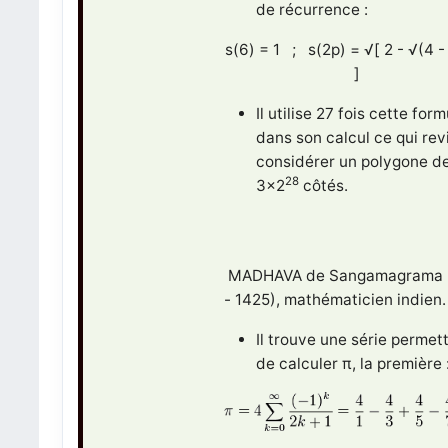
de récurrence :
s(6) = 1 ; s(2p) = √[ 2 - √(4 -
]
Il utilise 27 fois cette for
dans son calcul ce qui rev
considérer un polygone d
28
3×2
côtés.
MADHAVA de Sangamagrama 
- 1425), mathématicien indien.
Il trouve une série permet
de calculer π, la première 