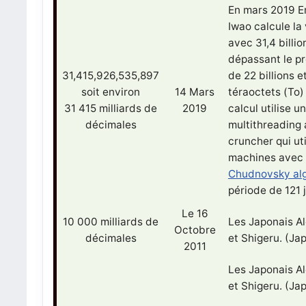
En mars 2019 
Iwao calcule la 
avec 31,4 billio
dépassant le p
31,415,926,535,897
de 22 billions e
soit environ
14 Mars
téraoctets (To)
31 415 milliards de
2019
calcul utilise 
décimales
multithreading 
cruncher qui uti
machines avec
Chudnovsky al
période de 121 
Le 16
10 000 milliards de
Les Japonais Al
Octobre
décimales
et Shigeru. (Ja
2011
Les Japonais Al
et Shigeru. (Ja