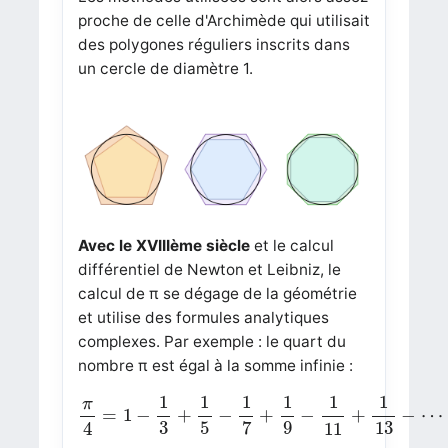
proche de celle d'Archimède qui utilisait
des polygones réguliers inscrits dans
un cercle de diamètre 1.
Avec le XVIIIème siècle
et le calcul
différentiel de Newton et Leibniz, le
calcul de π se dégage de la géométrie
et utilise des formules analytiques
complexes. Par exemple : le quart du
nombre π est égal à la somme infinie :
π
4
=
1
−
1
3
+
1
5
−
1
7
+
1
9
−
1
11
+
1
13
−
⋯
1
1
1
1
1
1
π
=
1
−
+
−
+
−
+
−
⋯
3
5
7
9
13
4
11