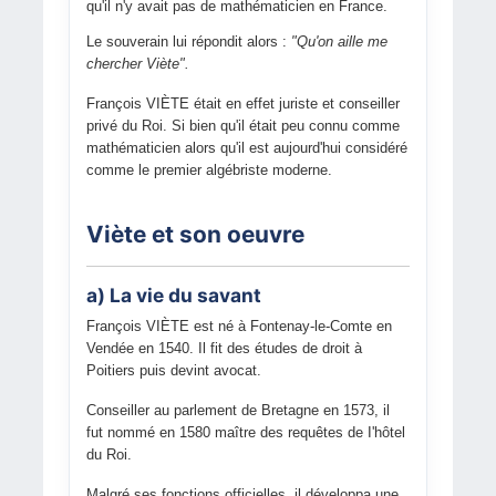
qu'il n'y avait pas de mathématicien en France.
Le souverain lui répondit alors :
"Qu'on aille me
chercher Viète".
François VIÈTE était en effet juriste et conseiller
privé du Roi. Si bien qu'il était peu connu comme
mathématicien alors qu'il est aujourd'hui considéré
comme le premier algébriste moderne.
Viète et son oeuvre
a) La vie du savant
François VIÈTE est né à Fontenay-le-Comte en
Vendée en 1540. Il fit des études de droit à
Poitiers puis devint avocat.
Conseiller au parlement de Bretagne en 1573, il
fut nommé en 1580 maître des requêtes de I'hôtel
du Roi.
Malgré ses fonctions officielles, il développa une