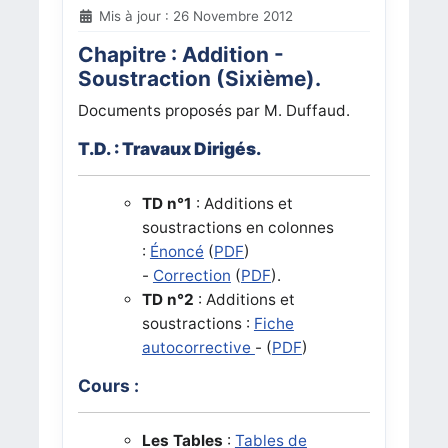
Mis à jour : 26 Novembre 2012
Chapitre :
Addition -
Soustraction (Sixième).
Documents proposés par M. Duffaud.
T.D. : Travaux Dirigés.
TD n°1
:
Additions et
soustractions en colonnes
:
Énoncé
(
PDF
)
-
Correction
(
PDF
).
TD n°2
:
Additions et
soustractions :
Fiche
autocorrective
- (
PDF
)
Cours :
Les Tables
:
Tables de