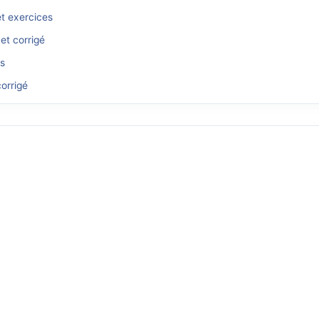
et exercices
et corrigé
és
orrigé