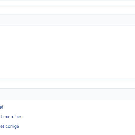
gé
et exercices
et corrigé