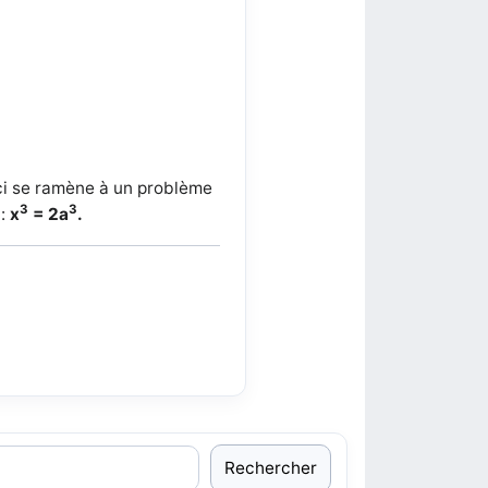
-ci se ramène à un problème
3
3
 :
x
= 2a
.
Rechercher