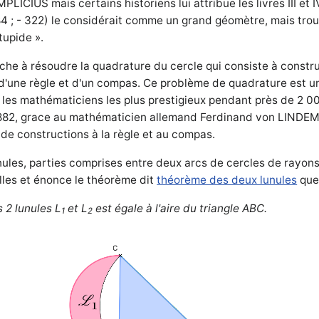
MPLICIUS mais c
ertains historiens lui attribue les livres III et
84 ; - 322) le considérait comme un grand géomètre, mais trouv
stupide ».
e à résoudre la quadrature du cercle qui consiste à constru
e d'une règle et d'un compas. Ce problème de quadrature est 
té les mathématiciens les plus prestigieux pendant près de 2 0
882, grace au mathématicien allemand Ferdinand von LINDEMA
 de constructions à la règle et au compas.
unules, parties comprises entre deux arcs de cercles de rayons 
elles et énonce le théorème dit
théorème des deux lunules
que 
 2 lunules L
et L
est égale à l'aire du triangle ABC.
1
2