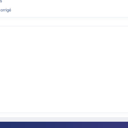
és
orrigé