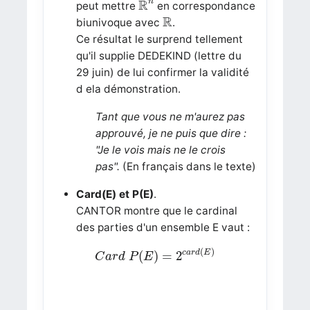
R
n
peut mettre
en correspondance
R
R
biunivoque avec
.
Ce résultat le surprend tellement
qu'il supplie DEDEKIND (lettre du
29 juin) de lui confirmer la validité
d ela démonstration.
Tant que vous ne m'aurez pas
approuvé, je ne puis que dire :
"Je le vois mais ne le crois
pas".
(En français dans le texte)
Card(E) et P(E)
.
CANTOR montre que le cardinal
des parties d'un ensemble E vaut :
C
a
r
d
P
(
E
)
=
2
c
a
r
d
(
E
)
(
)
c
a
r
d
E
(
)
=
2
C
a
r
d
P
E