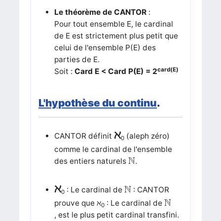
Le théorème de CANTOR
:
Pour tout ensemble E, le cardinal
de E est strictement plus petit que
celui de l'ensemble P(E) des
parties de E.
card(E)
Soit :
Card E < Card P(E) = 2
L'hypothèse du continu
.
ℵ
CANTOR définit
(aleph zéro)
0
comme le cardinal de l'ensemble
N
N
des entiers naturels
.
N
ℵ
N
: Le cardinal de
: CANTOR
0
N
N
prouve que ℵ
: Le cardinal de
0
, est le plus petit cardinal transfini.