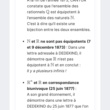
A la fin de l'année 1873, CANTOR
constate que l'ensemble des
Q
Q
rationnels
est équipotent à
N
N
l'ensemble des naturels
.
C'est à dire qu'il existe une
bijection entre les deux ensembles.
N
R
N
R
et
ne sont pas équipotents (7
et 9 décembre 1873)
: Dans une
lettre adressée à DEDEKIND, il
R
R
démontre que
n'est pas
N
N
équipotent à
et en conclut :
Il y a plusieurs infinis !
R
n
R
R
R
n
et
en correspondance
biunivoque (25 juin 1877)
:
A son grand étonnement, il
démontre dans une lettre à
DEDEKIND du 25 juin 1877 que l'on
R
n