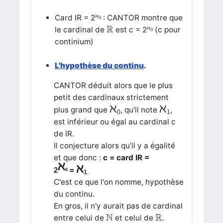
ℵ
Card IR = 2
: CANTOR montre que
0
R
R
ℵ
le cardinal de
est c = 2
(c pour
0
continium)
L'hypothèse du continu
.
CANTOR déduit alors que le plus
petit des cardinaux strictement
ℵ
ℵ
plus grand que
, qu'il note
,
0
1
est inférieur ou égal au cardinal c
de IR.
Il conjecture alors qu'il y a égalité
et que donc :
c = card IR =
ℵ
ℵ
=
2
0
1
.
C'est ce que l'on nomme, hypothèse
du continu.
En gros, il n'y aurait pas de cardinal
N
R
N
R
entre celui de
et celui de
.