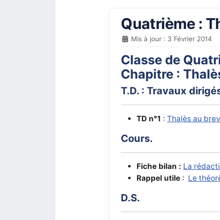
Quatrième : T
Mis à jour : 3 Février 2014
Classe de Quatr
Chapitre : Thalè
T.D. : Travaux dirigé
TD n°1
:
Thalès au brev
Cours.
Fiche bilan :
La rédact
Rappel utile
:
Le théo
D.S.