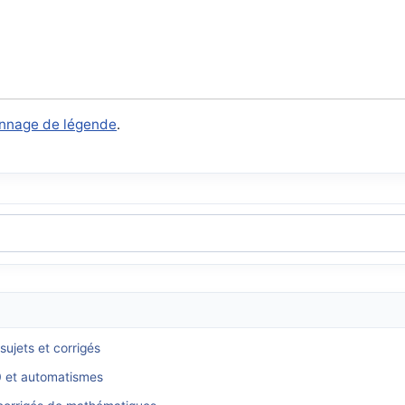
onnage de légende
.
ujets et corrigés
 0 et automatismes