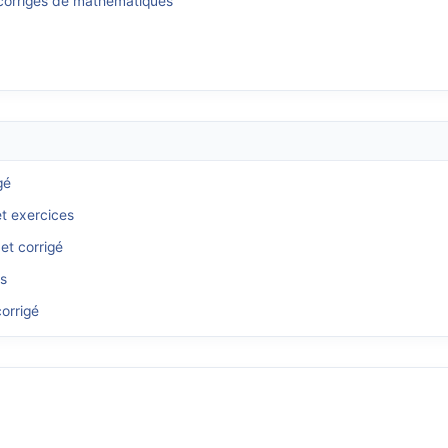
 corrigés de mathématiques
gé
et exercices
et corrigé
és
orrigé