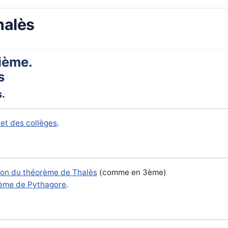
halès
ième.
s
s.
et des collèges
.
ion du théorème de Thalès
(comme en 3ème)
rème de Pythagore
.