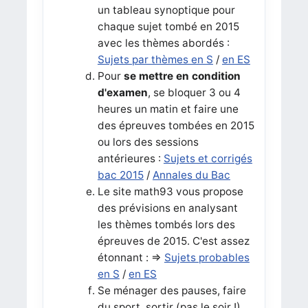
un tableau synoptique pour
chaque sujet tombé en 2015
avec les thèmes abordés :
Sujets par thèmes en S
/
en ES
Pour
se mettre en condition
d'examen
, se bloquer 3 ou 4
heures un matin et faire une
des épreuves tombées en 2015
ou lors des sessions
antérieures :
Sujets et corrigés
bac 2015
/
Annales du Bac
Le site math93 vous propose
des prévisions en analysant
les thèmes tombés lors des
épreuves de 2015. C'est assez
étonnant : =>
Sujets probables
en S
/
en ES
Se ménager des pauses, faire
du sport, sortir (pas le soir !),