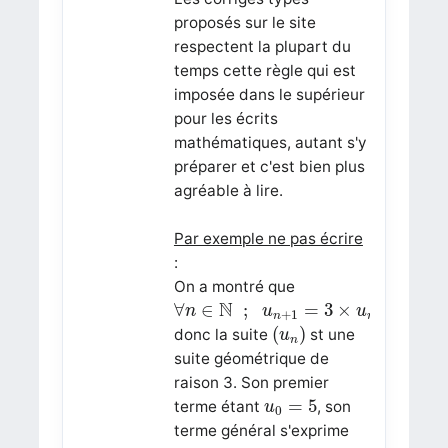
proposés sur le site
respectent la plupart du
temps cette règle qui est
imposée dans le supérieur
pour les écrits
mathématiques, autant s'y
préparer et c'est bien plus
agréable à lire.
Par exemple ne pas écrire
:
On a montré que
∀
n
∈
N
;
u
n
+
1
=
3
×
u
n
N
∀
∈
;
=
3
×
n
u
u
+
1
n
n
(
u
n
)
(
)
donc la suite
st une
u
n
suite géométrique de
raison 3. Son premier
u
0
=
5
=
5
terme étant
, son
u
0
terme général s'exprime