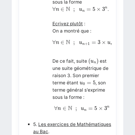
sous la forme
∀
n
∈
N
;
u
n
=
5
×
3
n
N
n
∀
∈
;
=
5
×
3
.
n
u
n
Ecrivez plutôt
:
On a montré que :
∀
n
∈
N
;
u
n
+
1
=
3
×
u
n
N
∀
∈
;
=
3
×
n
u
u
+
1
n
n
(
u
n
)
(
)
De ce fait, suite
est
u
n
une suite géométrique de
raison 3. Son premier
u
0
=
5
=
5
terme étant
, son
u
0
terme général s'exprime
sous la forme :
∀
n
∈
N
;
u
n
=
5
×
3
n
N
n
∀
∈
;
=
5
×
3
n
u
n
5.
Les exercices de Mathématiques
au Bac
.