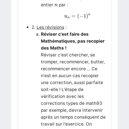
n
entier
par :
n
u
n
=
(
−
1
)
n
n
=
(
−
1
)
u
n
2.
Les révisions
:
Réviser c'est faire des
Mathématiques, pas recopier
des Maths !
Réviser c'est chercher, se
tromper, recommencer, butter,
recommencer encore ... Ce
n'est en aucun cas recopier
une correction, aussi parfaite
soit-elle ! L'étape de
vérification avec les
corrections types de math93
par exemple, devra intervenir
après un temps conséquent de
travail sur l'exercice. On