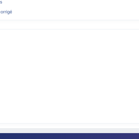
és
orrigé