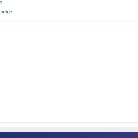
és
orrigé