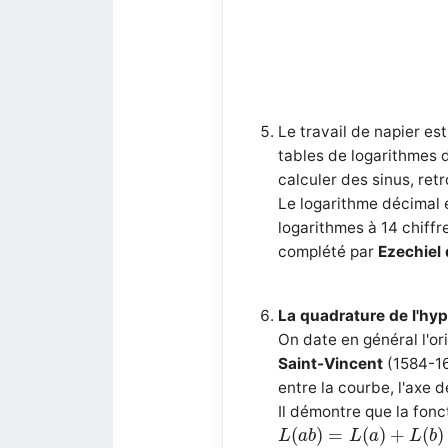
Le travail de napier es
tables de logarithmes 
calculer des sinus, ret
Le logarithme décimal 
logarithmes à 14 chiff
complété par
Ezechiel
La quadrature de l'hy
On date en général l'or
Saint-Vincent
(1584-166
entre la courbe, l'axe 
Il démontre que la fonc
L
(
a
b
)
=
L
(
a
)
+
L
(
b
)
(
)
=
(
)
+
(
)
L
a
b
L
a
L
b