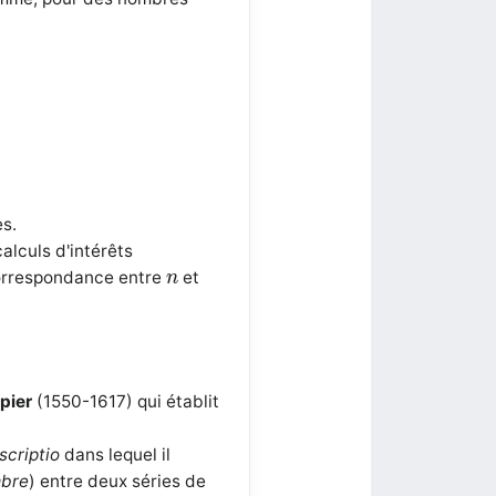
es.
alculs d'intérêts
n
correspondance entre
et
n
pier
(1550-1617) qui établit
scriptio
dans lequel il
mbre
) entre deux séries de