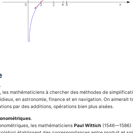
e
.
, les mathématiciens à chercher des méthodes de simplificati
idieux, en astronomie, finance et en navigation. On aimerait
ations par des additions, opérations bien plus aisées.
igonométriques
.
igonométriques, les mathématiciens
Paul Wittich
(1546—1586)
rolabio
) établissent des correspondances entre produit et 