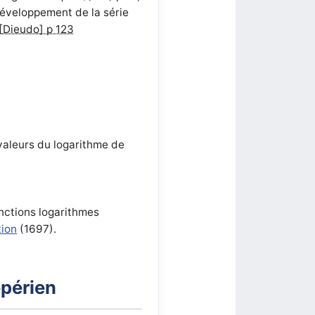
 développement de la série
[Dieudo] p 123
valeurs du logarithme de
onctions logarithmes
tion
(1697).
épérien