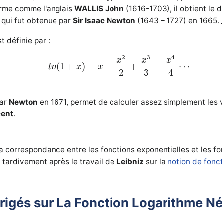
erme comme l'anglais
WALLIS John
(1616-1703), il obtient le
 qui fut obtenue par
Sir Isaac Newton
(1643 – 1727) en 1665.
t définie par :
l
n
(
1
+
x
)
=
x
−
x
2
2
+
x
3
3
−
x
4
4
⋯
4
2
3
x
x
x
(
1
+
)
=
−
+
−
⋯
l
n
x
x
3
2
4
par
Newton
en 1671, permet de calculer assez simplement les 
cent
.
la correspondance entre les fonctions exponentielles et les f
 tardivement après le travail de
Leibniz
sur la
notion de fonc
irigés sur La Fonction Logarithme N