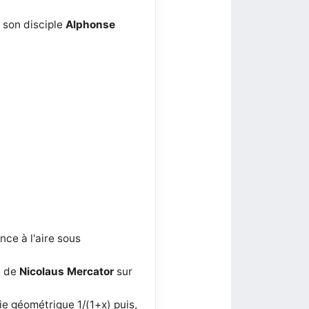
t son disciple
Alphonse
ence à l'aire sous
e de
Nicolaus Mercator
sur
rie géométrique 1/(1+x) puis,