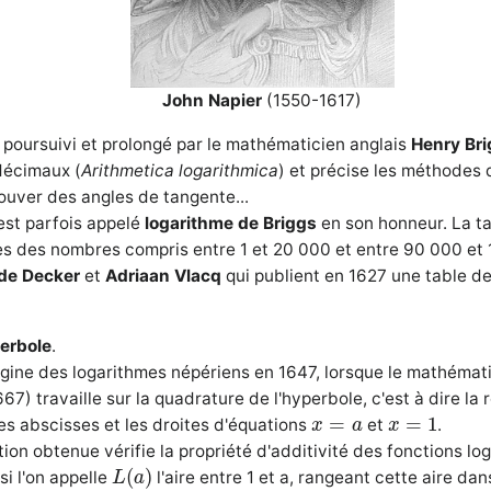
John Napier
(1550-1617)
t poursuivi et prolongé par le mathématicien anglais
Henry Br
décimaux (
Arithmetica logarithmica
) et précise les méthodes d
rouver des angles de tangente...
est parfois appelé
logarithme de Briggs
en son honneur. La ta
res des nombres compris entre 1 et 20 000 et entre 90 000 et 
 de Decker
et
Adriaan Vlacq
qui publient en 1627 une table d
perbole
.
igine des logarithmes népériens en 1647, lorsque le mathémat
7) travaille sur la quadrature de l'hyperbole, c'est à dire la
x
=
1
x
=
a
=
=
1
des abscisses et les droites d'équations
et
.
x
a
x
tion obtenue vérifie la propriété d'additivité des fonctions lo
L
(
a
)
(
)
si l'on appelle
l'aire entre 1 et a, rangeant cette aire dan
L
a