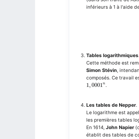
inférieurs à 1 à l'aide 
Tables logarithmiques
Cette méthode est remp
Simon Stévin
, intenda
composés. Ce travail e
1
,
0001
n
n
1
,
0001
.
Les tables de Nepper
.
Le logarithme est app
les premières tables lo
En 1614,
John Napier
(o
établit des tables de