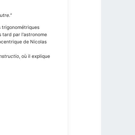
tre."
s trigonométriques
s tard par l'astronome
ocentrique de Nicolas
nstructio
, où il explique