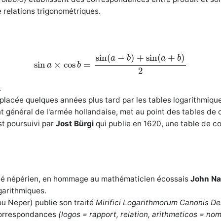
de relations trigonométriques.
sin
a
×
cos
b
=
sin
(
a
−
b
)
+
sin
(
a
+
b
)
2
sin
(
−
)
+
sin
(
+
)
a
b
a
b
sin
×
cos
=
a
b
2
.
lacée quelques années plus tard par les tables logarithmiqu
nt général de l'armée hollandaise, met au point des tables de c
st poursuivi par
Jost Bürgi
qui publie en 1620, une table de 
elé népérien, en hommage au mathématicien écossais
John Na
garithmiques.
u Neper) publie son traité
Mirifici Logarithmorum Canonis De
 correspondances
(logos = rapport, relation, arithmeticos = no