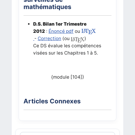
mathématiques
D.S. Bilan 1er Trimestre
L
A
T
E
X
L
T
X
A
2012
:
Énoncé pdf
ou
E
-
Correction
(ou
)
Ce DS évalue les compétences
visées sur les Chapitres 1 à 5.
{module [104]}
Articles Connexes