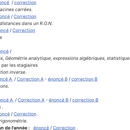
oncé
/
correction
racines carrées.
oncé
/
Correction
distances dans un R.O.N.
oncé
/
Correction
s
oncé
/
ons, Géométrie analytique, expressions algébriques, statistiqu
t par les stagiaires
tion inverse
.
oncé A
/
Correction A
-
énoncé B
/
correction B
ions
.
oncé A
/
Correction A
-
énoncé B
/
correction B
s
.
oncé
/
Correction
.
trigonométrie
.
lan de l'année :
énoncé
/
Correction
.