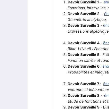
Devoir Surveillé 1
-
én
Fonctions, intervalles, 
Devoir Surveillé 2
-
én
Géométrie analytique,
Devoir Surveillé 3
-
én
Expressions algébrique
Devoir Surveillé 4
-
én
Bilan 1 (Noel) : Foncti
Devoir Surveillé 5
: Fai
Fonction carrée et fonc
Devoir Surveillé 6
:
én
Probabilités et inéquat
Devoir Surveillé 7
:
én
Vecteurs et inéquation
Devoir Surveillé 8
-
én
Etude de fonctions et 
Devoir Surveillé 9
- Bi