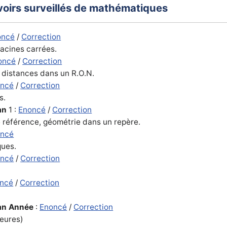
voirs surveillés de mathématiques
oncé
/
Correction
racines carrées.
oncé
/
Correction
, distances dans un R.O.N.
oncé
/
Correction
s.
an
1 :
Enoncé
/
Correction
e référence
, géométrie dans un repère.
oncé
ques.
oncé
/
Correction
ncé
/
Correction
lan Année
:
Enoncé
/
Correction
eures)