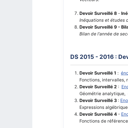
Devoir Surveillé 8
-
In
Inéquations et études 
Devoir Surveillé 9
- Bil
Bilan de l'année de se
DS 2015 - 2016 : De
Devoir Surveillé 1
:
én
Fonctions, intervalles, 
Devoir Surveillé 2
:
En
Géométrie analytique,
Devoir Surveillé 3
:
En
Expressions algébrique
Devoir Surveillé 4
-
En
Fonctions de référenc