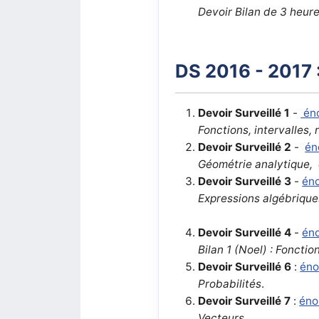
Devoir Bilan de 3 heur
DS 2016 - 2017 
Devoir Surveillé 1
-
én
Fonctions, intervalles, 
Devoir Surveillé 2
-
én
Géométrie analytique,
Devoir Surveillé 3
-
én
Expressions algébriques
Devoir Surveillé 4
-
én
Bilan 1 (Noel) : Foncti
Devoir Surveillé 6
:
én
Probabilités
.
Devoir Surveillé 7
:
éno
Vecteurs
.