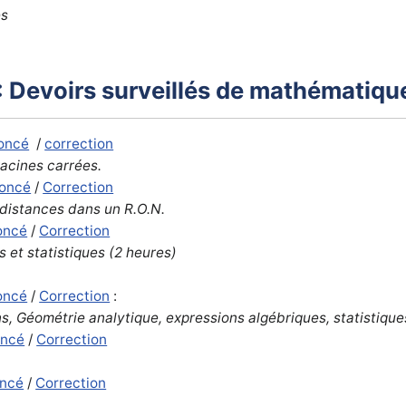
es
: Devoirs surveillés de mathématiqu
oncé
/
correction
racines carrées.
oncé
/
Correction
distances dans un R.O.N.
oncé
/
Correction
 et statistiques (2 heures)
oncé
/
Correction
:
ons, Géométrie analytique, expressions algébriques, statistiqu
oncé
/
Correction
ncé
/
Correction