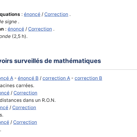
équations
:
énoncé
/
Correction
.
de signe
.
an
:
énoncé
/
Correction
.
conde
(2,5 h).
voirs surveillés de mathématiques
oncé A
-
énoncé B
/
correction A
-
correction B
racines carrées.
oncé
/
Correction
distances dans un R.O.N.
oncé
/
Correction
s.
oncé
/
Correction
e
.