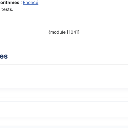
gorithmes
:
Enoncé
 tests.
{module [104]}
xes