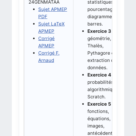
24GENMATAA
statistiques,
Sujet APMEP
pourcentages et
PDF
diagramme en
Sujet LaTeX
barres.
APMEP
Exercice 3 :
Corrigé
géométrie,
APMEP
Thalès,
Corrigé F.
Pythagore et
Arnaud
extraction de
données.
Exercice 4 :
probabilités et
algorithmique
Scratch.
Exercice 5 :
fonctions,
équations,
images,
antécédents et