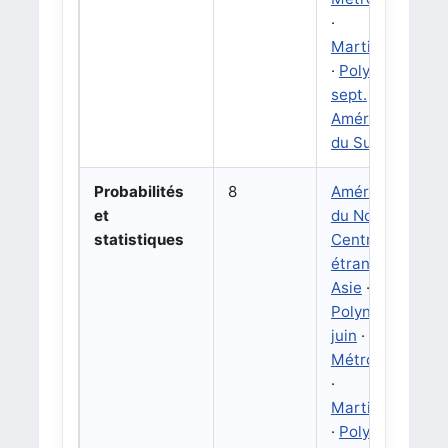
·
Martinique
·
Polynésie
sept.
·
Amérique
du Sud
Probabilités
8
Amérique
et
du Nord
·
statistiques
Centres
étrangers
·
Asie
·
Polynésie
juin
·
Métropole
·
Martinique
·
Polynésie