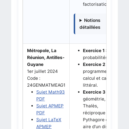
factorisation.
Notions
détaillées
Métropole, La
Exercice 1 :
Réunion, Antilles-
probabilités.
Guyane
Exercice 2 :
1er juillet 2024
programmes de
Code :
calcul et calcul
24GENMATMEAG1
littéral.
Sujet Math93
Exercice 3 :
PDF
géométrie,
Sujet APMEP
Thalès,
PDF
réciproque de
Sujet LaTeX
Pythagore et
APMEP
aire d'un disque.