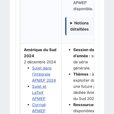
APMEP
disponible.
Notions
détaillées
Amérique du Sud
Session de fin
2024
d'année :
sujet
2 décembre 2024
de série
Sujet dans
générale.
l'intégrale
Thèmes :
à
APMEP 2024
exploiter dans
Sujet et
une future page
LaTeX
dédiée Amérique
APMEP
du Sud 2024.
Corrigé
Ressources :
APMEP
disponibles sur