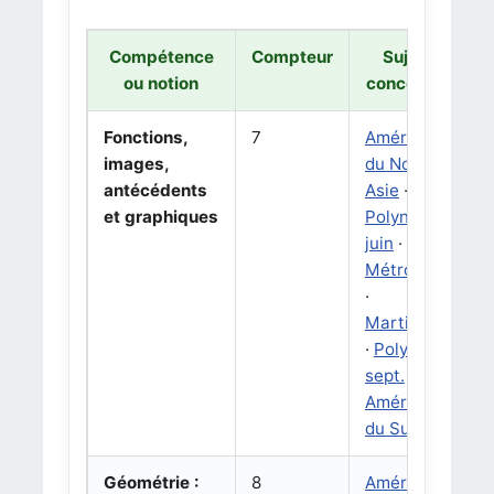
Compétence
Compteur
Sujets
ou notion
concernés
Fonctions,
7
Amérique
images,
du Nord
·
antécédents
Asie
·
et graphiques
Polynésie
juin
·
Métropole
·
Martinique
·
Polynésie
sept.
·
Amérique
du Sud
Géométrie :
8
Amérique