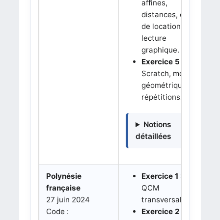
affines,
distances, coût
de location et
lecture
graphique.
Exercice 5 :
Scratch, motifs
géométriques et
répétitions.
Notions
détaillées
Polynésie
Exercice 1 :
française
QCM
27 juin 2024
transversal.
Code :
Exercice 2 :