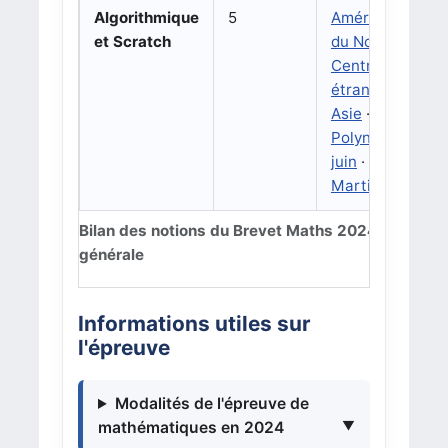
Algorithmique
5
Amérique
et Scratch
du Nord
·
Centres
étrangers
·
Asie
·
Polynésie
juin
·
Martinique
Bilan des notions du Brevet Maths 2024 série
générale
Informations utiles sur
l'épreuve
Modalités de l'épreuve de
mathématiques en 2024