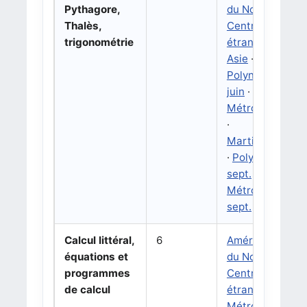
Pythagore,
du Nord
·
Thalès,
Centres
trigonométrie
étrangers
·
Asie
·
Polynésie
juin
·
Métropole
·
Martinique
·
Polynésie
sept.
·
Métropole
sept.
Calcul littéral,
6
Amérique
équations et
du Nord
·
programmes
Centres
de calcul
étrangers
·
Métropole