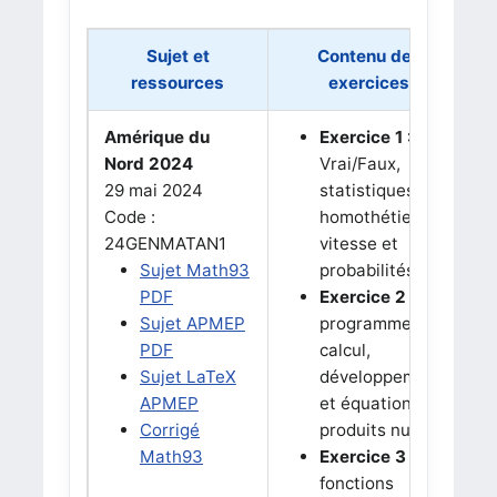
Sujet et
Contenu des
ressources
exercices
Amérique du
Exercice 1 :
Nord 2024
Vrai/Faux,
29 mai 2024
statistiques,
Code :
homothétie,
24GENMATAN1
vitesse et
Sujet Math93
probabilités.
PDF
Exercice 2 :
Sujet APMEP
programme de
PDF
calcul,
Sujet LaTeX
développement
APMEP
et équations
Corrigé
produits nuls.
Math93
Exercice 3 :
fonctions