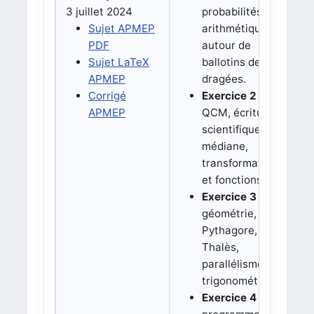
3 juillet 2024
probabilités et
Sujet APMEP
arithmétique
PDF
autour de
Sujet LaTeX
ballotins de
APMEP
dragées.
Corrigé
Exercice 2 :
APMEP
QCM, écriture
scientifique,
médiane,
transformations
et fonctions.
Exercice 3 :
géométrie,
Pythagore,
Thalès,
parallélisme et
trigonométrie.
Exercice 4 :