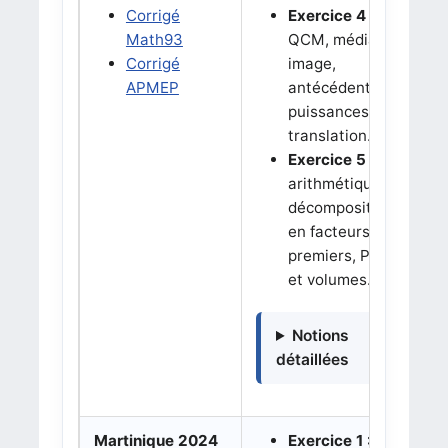
Corrigé
Exercice 4 :
Math93
QCM, médiane,
Corrigé
image,
APMEP
antécédent,
puissances et
translation.
Exercice 5 :
arithmétique,
décomposition
en facteurs
premiers, PGCD
et volumes.
Notions
détaillées
Martinique 2024
Exercice 1 :