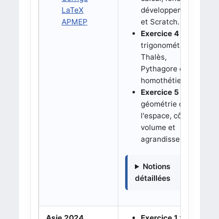
LaTeX
développement
APMEP
et Scratch.
Exercice 4 :
trigonométrie,
Thalès,
Pythagore et
homothétie.
Exercice 5 :
géométrie dans
l'espace, cône,
volume et
agrandissement.
Notions
détaillées
Asie 2024
Exercice 1 :