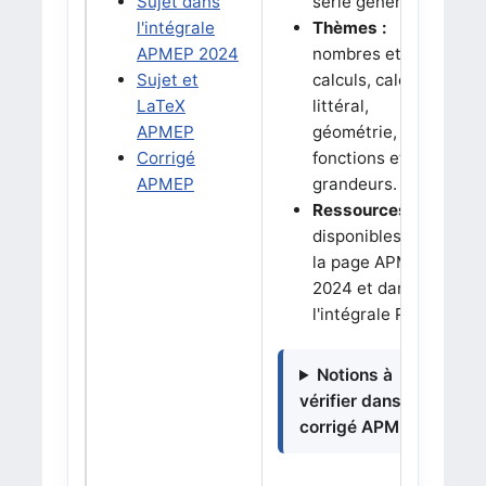
Sujet dans
série générale.
l'intégrale
Thèmes :
APMEP 2024
nombres et
Sujet et
calculs, calcul
LaTeX
littéral,
APMEP
géométrie,
Corrigé
fonctions et
APMEP
grandeurs.
Ressources :
disponibles sur
la page APMEP
2024 et dans
l'intégrale PDF.
Notions à
vérifier dans le
corrigé APMEP