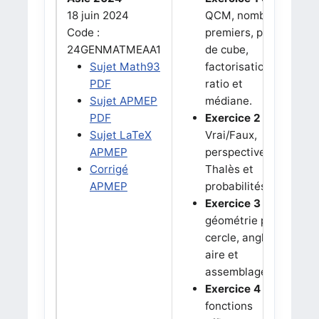
18 juin 2024
QCM, nombres
Code :
premiers, patron
24GENMATMEAA1
de cube,
Sujet Math93
factorisation,
PDF
ratio et
Sujet APMEP
médiane.
PDF
Exercice 2 :
Sujet LaTeX
Vrai/Faux,
APMEP
perspective,
Corrigé
Thalès et
APMEP
probabilités.
Exercice 3 :
géométrie plane,
cercle, angle,
aire et
assemblage.
Exercice 4 :
fonctions