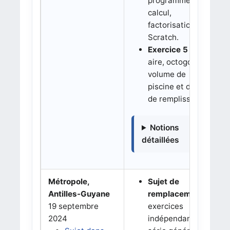
programme de
calcul,
factorisation et
Scratch.
Exercice 5 :
aire, octogone,
volume de
piscine et durée
de remplissage.
Notions
détaillées
Métropole,
Sujet de
Antilles-Guyane
remplacement :
19 septembre
exercices
2024
indépendants de