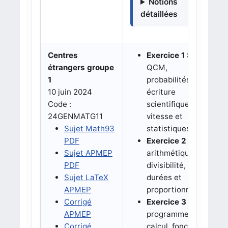
Notions
détaillées
Centres
Exercice 1 :
étrangers groupe
QCM,
1
probabilités,
10 juin 2024
écriture
Code :
scientifique,
24GENMATG11
vitesse et
Sujet Math93
statistiques.
PDF
Exercice 2 :
Sujet APMEP
arithmétique,
PDF
divisibilité,
Sujet LaTeX
durées et
APMEP
proportionnalité.
Corrigé
Exercice 3 :
APMEP
programme de
Corrigé
calcul, fonctions,