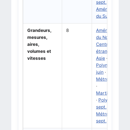
sept.
·
Amérique
du Sud
Grandeurs,
8
Amérique
mesures,
du Nord
·
aires,
Centres
volumes et
étrangers
·
vitesses
Asie
·
Polynésie
juin
·
Métropole
·
Martinique
·
Polynésie
sept.
·
Métropole
sept.