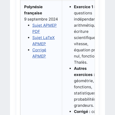
Polynésie
Exercice 1 :
française
questions
9 septembre 2024
indépendantes,
Sujet APMEP
arithmétique,
PDF
écriture
Sujet LaTeX
scientifique,
APMEP
vitesse,
Corrigé
équation produit
APMEP
nul, fonction et
Thalès.
Autres
exercices :
géométrie,
fonctions,
statistiques,
probabilités et
grandeurs.
Corrigé :
corrigé