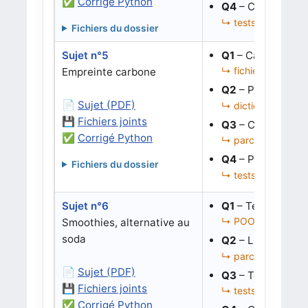
✅
Corrigé Python
Q4
– Corriger la 
↳ tests, parcours f
Fichiers du dossier
Sujet n°5
Q1
– Calculer une
↳ fichier JSON, di
Empreinte carbone
Q2
– Parcourir ré
📄
Sujet (PDF)
↳ dictionnaires imb
💾
Fichiers joints
Q3
– Corriger une
✅
Corrigé Python
↳ parcours récursif
Q4
– Proposer un 
Fichiers du dossier
↳ tests, structures
Sujet n°6
Q1
– Tester si une
↳ POO, dictionnair
Smoothies, alternative au
soda
Q2
– Lister tous 
↳ parcours de dicti
📄
Sujet (PDF)
Q3
– Tester un sc
💾
Fichiers joints
↳ tests, intersectio
✅
Corrigé Python