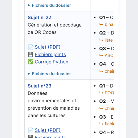
Fichiers du dossier
Sujet n°22
Q1
– Convertir un
↳ binaire, tuple de
Génération et décodage
de QR Codes
Q2
– Décoder un 
↳ liste de tuples, li
📄
Sujet (PDF)
Q3
– Corriger la 
💾
Fichiers joints
↳ ASCII, dictionna
✅
Corrigé Python
Q4
– Corriger la 
↳ chaînes, binaire,
Fichiers du dossier
Sujet n°23
Q1
– Décoder tem
↳ POO, binaire, BC
Données
environnementales et
Q2
– Vérifier les 
prévention de maladies
↳ chaînes de bits,
dans les cultures
Q3
– Exécuter l’a
↳ fichiers texte, lis
📄
Sujet (PDF)
Q4
– Rendre la c
💾
Fichiers joints