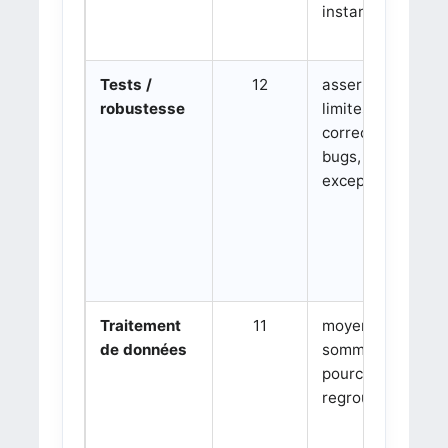
instances
Tests /
12
assertions, cas
robustesse
limites,
correction de
bugs,
exceptions
Traitement
11
moyennes,
de données
sommes,
pourcentages,
regroupements