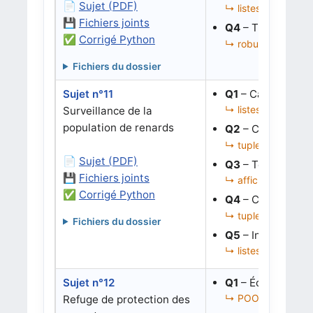
📄
Sujet (PDF)
↳ listes, indices, 
💾
Fichiers joints
Q4
– Traiter un ca
✅
Corrigé Python
↳ robustesse, liste
Fichiers du dossier
Sujet n°11
Q1
– Calculer une
↳ listes de diction
Surveillance de la
population de renards
Q2
– Construire l
↳ tuples, listes, 
📄
Sujet (PDF)
Q3
– Tester les 
💾
Fichiers joints
↳ affichage, valida
✅
Corrigé Python
Q4
– Corriger une
↳ tuples, tri ou sé
Fichiers du dossier
Q5
– Interpréter 
↳ listes, plus proch
Sujet n°12
Q1
– Écrire le co
↳ POO, classe, attr
Refuge de protection des