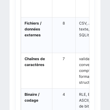
Fichiers /
8
CSV, JSON,
données
texte, binaire,
externes
SQLite
Chaînes de
7
validation,
caractères
conversion,
comptage,
formats
structurés
Binaire /
4
RLE, BCD,
codage
ASCII, tuples
de bits,