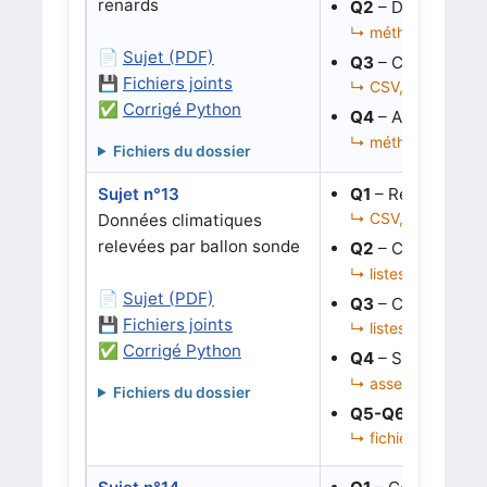
renards
Q2
– Définir une 
↳ méthode __str__,
📄
Sujet (PDF)
Q3
– Corriger l’
💾
Fichiers joints
↳ CSV, DictReader,
✅
Corrigé Python
Q4
– Analyser la
↳ méthodes, listes
Fichiers du dossier
Sujet n°13
Q1
– Récupérer le
↳ CSV, listes paral
Données climatiques
relevées par ballon sonde
Q2
– Convertir le
↳ listes, boucle, c
📄
Sujet (PDF)
Q3
– Chercher la 
💾
Fichiers joints
↳ listes, minimum,
✅
Corrigé Python
Q4
– Sécuriser l
↳ assertions, longue
Fichiers du dossier
Q5-Q6
– Générer 
↳ fichiers texte, c