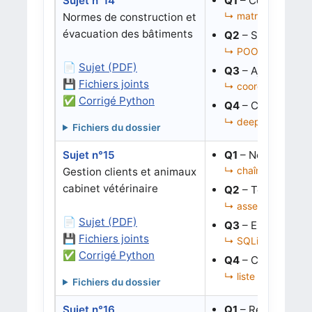
Sujet n°14
Q1
– Compter les 
↳ matrice, liste de
Normes de construction et
évacuation des bâtiments
Q2
– Simuler une
↳ POO, grille, simu
📄
Sujet (PDF)
Q3
– Ajouter des 
💾
Fichiers joints
↳ coordonnées, lis
✅
Corrigé Python
Q4
– Corriger le c
↳ deepcopy, aléato
Fichiers du dossier
Sujet n°15
Q1
– Normaliser 
↳ chaînes, validati
Gestion clients et animaux
cabinet vétérinaire
Q2
– Tester la va
↳ assertions, norma
📄
Sujet (PDF)
Q3
– Extraire les
💾
Fichiers joints
↳ SQLite, requêtes
✅
Corrigé Python
Q4
– Corriger le 
↳ liste de dictionna
Fichiers du dossier
Sujet n°16
Q1
– Retrouver l’