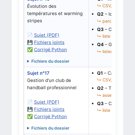
↳ CSV, liste de dic
Évolution des
températures et warming
Q2
– Identifier l
stripes
↳ parcours, conditi
Q3
– Corriger une
📄
Sujet (PDF)
↳ liste de dictionn
💾
Fichiers joints
Q4
– Générer le 
✅
Corrigé Python
↳ listes, graphique
Fichiers du dossier
Sujet n°17
Q1
– Calculer un 
↳ CSV, liste de dic
Gestion d'un club de
handball professionnel
Q2
– Tester un s
↳ assertions, calcu
📄
Sujet (PDF)
Q3
– Corriger une
💾
Fichiers joints
↳ liste de dictionna
✅
Corrigé Python
Fichiers du dossier