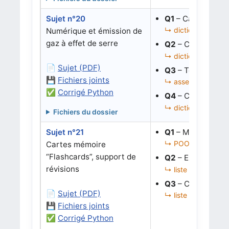
Sujet n°20
Q1
– Calculer une
↳ dictionnaires, s
Numérique et émission de
gaz à effet de serre
Q2
– Classer les
↳ dictionnaire de li
📄
Sujet (PDF)
Q3
– Tester une 
💾
Fichiers joints
↳ assertions, comp
✅
Corrigé Python
Q4
– Corriger le 
↳ dictionnaires, ro
Fichiers du dossier
Sujet n°21
Q1
– Mettre à jou
↳ POO, dates, mise 
Cartes mémoire
“Flashcards”, support de
Q2
– Extraire les 
révisions
↳ liste d’objets, f
Q3
– Corriger l’e
📄
Sujet (PDF)
↳ liste d’objets, m
💾
Fichiers joints
✅
Corrigé Python