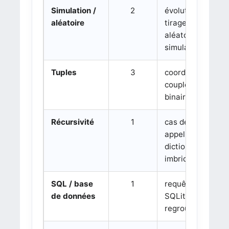
Simulation /
2
évolution,
aléatoire
tirages
aléatoires,
simulation
Tuples
3
coordonnées,
couples, tuples
binaires
Récursivité
1
cas de base,
appel récursif,
dictionnaires
imbriqués
SQL / base
1
requêtes
de données
SQLite, dates,
regroupement