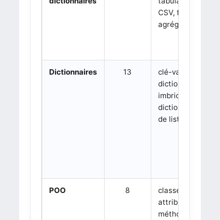
dictionnaires
tabulaires,
CSV, filtrage,
agrégation
Dictionnaires
13
clé-valeur,
dictionnaires
imbriqués,
dictionnaires
de listes
POO
8
classes,
attributs,
méthodes,