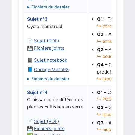
Fichiers du dossier
Sujet n°3
Q1
– Tester si un
↳ conditions, bool
Cycle menstruel
Q2
– Associer à 
📄
Sujet (PDF)
↳ entiers, cas mult
💾
Fichiers joints
Q3
– Ajouter un 
↳ boucles, dates r
📓
Sujet notebook
Q4
– Corriger
ca
📘
Corrigé Math93
produire un fichi
↳ listes d’événemen
Fichiers du dossier
Sujet n°4
Q1
– Calculer un
↳ POO, instances, l
Croissance de différentes
plantes cultivées en serre
Q2
– Grouper les
↳ listes de dictionn
📄
Sujet (PDF)
Q3
– Analyser le
💾
Fichiers joints
↳ mutation de list