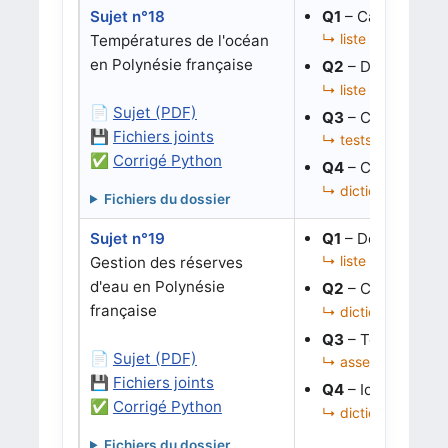
Sujet n°18
Q1
– Calculer un
↳ liste de dictionn
Températures de l'océan
en Polynésie française
Q2
– Détecter de
↳ liste de dictionn
📄
Sujet (PDF)
Q3
– Compléter de
💾
Fichiers joints
↳ tests, cas limites
✅
Corrigé Python
Q4
– Corriger l’é
↳ dictionnaire de 
Fichiers du dossier
Sujet n°19
Q1
– Déterminer s
↳ liste de dictionn
Gestion des réserves
d'eau en Polynésie
Q2
– Calculer le v
française
↳ dictionnaire d’ag
Q3
– Tester puis
📄
Sujet (PDF)
↳ assertions, moye
💾
Fichiers joints
Q4
– Identifier le
✅
Corrigé Python
↳ dictionnaire de 
Fichiers du dossier