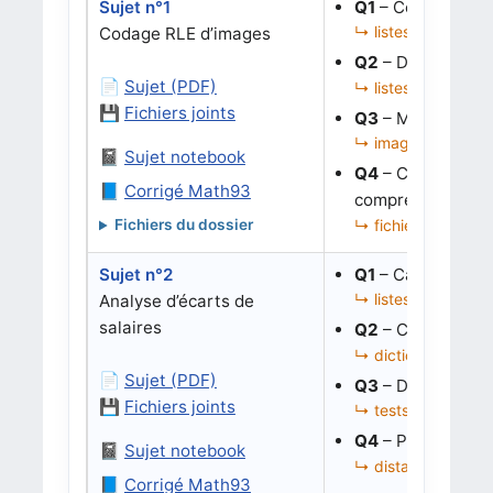
Sujet n°1
Q1
– Compresser u
↳ listes de pixels
Codage RLE d’images
Q2
– Décoder une 
📄
Sujet (PDF)
↳ listes, parcours
💾
Fichiers joints
Q3
– Manipuler d
↳ images, fichiers 
📓
Sujet notebook
Q4
– Charger/enre
📘
Corrigé Math93
compression.
↳ fichiers binaires
Fichiers du dossier
Sujet n°2
Q1
– Calculer un 
↳ listes de diction
Analyse d’écarts de
salaires
Q2
– Comparer le
↳ dictionnaire de 
📄
Sujet (PDF)
Q3
– Définir une 
💾
Fichiers joints
↳ tests, erreur logi
Q4
– Prédire un s
📓
Sujet notebook
↳ distance, k-NN, l
📘
Corrigé Math93