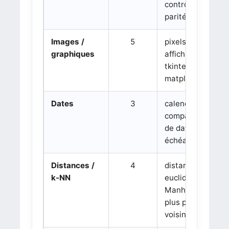
contrôle de
parité
Images /
5
pixels,
graphiques
affichage 3D,
tkinter,
matplotlib
Dates
3
calendrier,
comparaison
de dates,
échéances
Distances /
4
distance
k-NN
euclidienne,
Manhattan,
plus proches
voisins