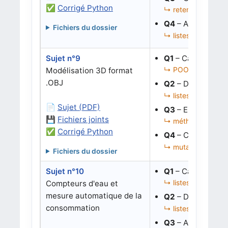
✅
Corrigé Python
↳ retenues, correc
Q4
– Aligner des 
Fichiers du dossier
↳ listes, alignemen
Sujet n°9
Q1
– Calculer la 
↳ POO, sommets 3D
Modélisation 3D format
.OBJ
Q2
– Déterminer 
↳ listes d’objets, 
📄
Sujet (PDF)
Q3
– Estimer un 
💾
Fichiers joints
↳ méthode de class
✅
Corrigé Python
Q4
– Corriger un
↳ mutation d’objet
Fichiers du dossier
Sujet n°10
Q1
– Calculer une
↳ listes de diction
Compteurs d'eau et
mesure automatique de la
Q2
– Détecter une
consommation
↳ listes de diction
Q3
– Analyser une