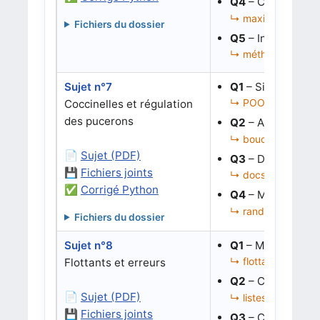
Q4
– Corriger le 
↳ maximum, filtrag
Fichiers du dossier
Q5
– Instancier u
↳ méthodes, affich
Sujet n°7
Q1
– Simuler l’éc
↳ POO, liste d’obje
Coccinelles et régulation
des pucerons
Q2
– Automatiser 
↳ boucles, conditio
📄
Sujet (PDF)
Q3
– Documenter
💾
Fichiers joints
↳ docstring, comm
✅
Corrigé Python
Q4
– Modifier rep
↳ random, simulati
Fichiers du dossier
Sujet n°8
Q1
– Mettre en év
↳ flottants, accum
Flottants et erreurs
Q2
– Convertir u
📄
Sujet (PDF)
↳ listes de chaînes
💾
Fichiers joints
Q3
– Corriger l’a