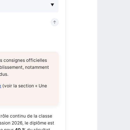
↑
s consignes officielles
tablissement, notamment
ndus.
e
(voir la section « Une
rôle continu de la classe
ession 2026, le diplôme est
te pour
40 %
du résultat