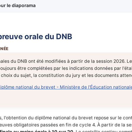
our le diaporama
épreuve orale du DNB
ales du DNB ont été modifiées à partir de la session 2026. Le
toujours être complétées par les indications données par l'é
e choix du sujet, la constitution du jury et les documents atte
iplôme national du brevet - Ministère de l'Éducation national
s, l'obtention du diplôme national du brevet repose sur le cont
euves obligatoires passées en fin de cycle 4. À partir de la s
inale au moins égale à 10 sur 20
. Le contrôle continu comp