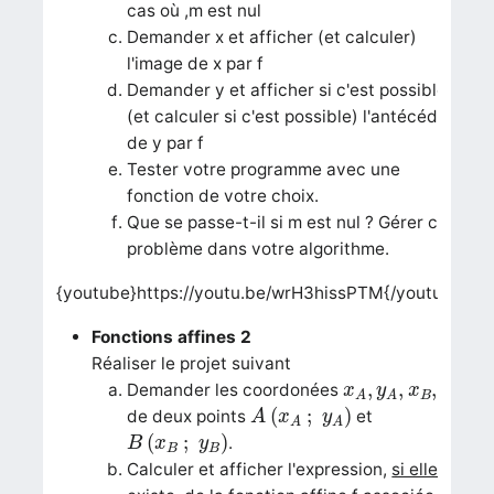
cas où ,m est nul
Demander x et afficher (et calculer)
l'image de x par f
Demander y et afficher si c'est possible
(et calculer si c'est possible) l'antécédent
de y par f
Tester votre programme avec une
fonction de votre choix.
Que se passe-t-il si m est nul ? Gérer ce
problème dans votre algorithme.
{youtube}https://youtu.be/wrH3hissPTM{/youtube}
Fonctions affines 2
Réaliser le projet suivant
x
A
,
y
A
,
x
B
,
y
B
,
,
,
Demander les coordonées
x
y
x
y
B
B
A
A
A
(
x
A
;
y
A
)
(
;
)
de deux points
et
A
x
y
A
A
B
(
x
B
;
y
B
)
(
;
)
.
B
x
y
B
B
Calculer et afficher l'expression,
si elle