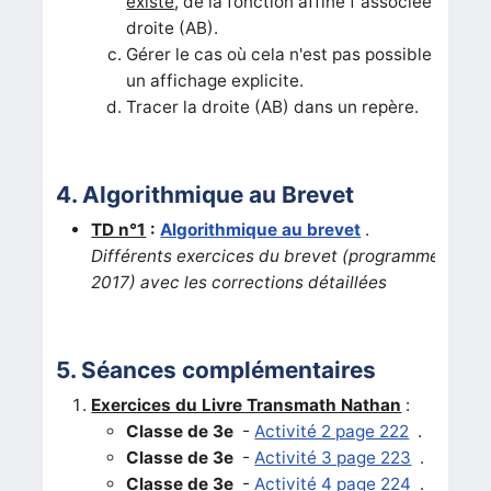
existe
, de la fonction affine f associée à la
droite (AB).
Gérer le cas où cela n'est pas possible par
un affichage explicite.
Tracer la droite (AB) dans un repère.
4. Algorithmique au Brevet
TD n°1
:
Algorithmique au brevet
.
Différents exercices du brevet (programme
2017) avec les corrections détaillées
5. Séances complémentaires
Exercices du Livre Transmath Nathan
:
Classe de 3e
-
Activité 2 page 222
.
Classe de 3e
-
Activité 3 page 223
.
Classe de 3e
-
Activité 4 page 224
.