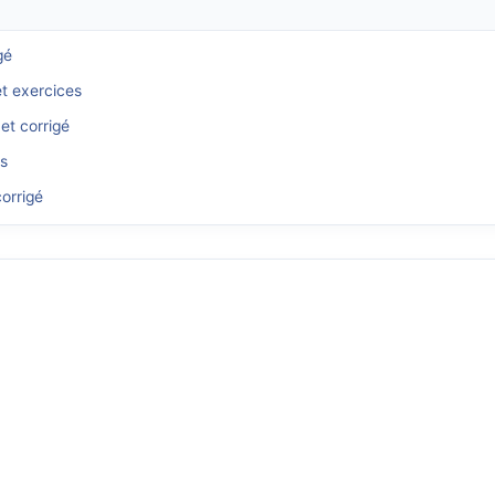
gé
et exercices
et corrigé
és
orrigé