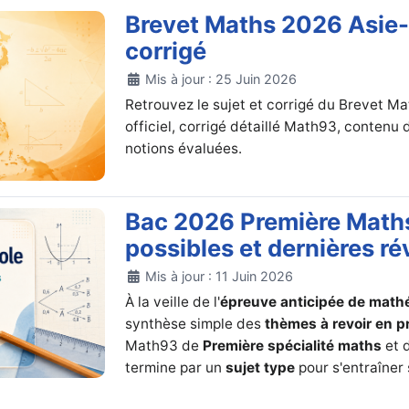
Brevet Maths 2026 Asie-P
corrigé
Détails
Mis à jour : 25 Juin 2026
Retrouvez le sujet et corrigé du Brevet M
officiel, corrigé détaillé Math93, contenu
notions évaluées.
Bac 2026 Première Math
possibles et dernières ré
Détails
Mis à jour : 11 Juin 2026
À la veille de l'
épreuve anticipée de mat
synthèse simple des
thèmes à revoir en pr
Math93 de
Première spécialité maths
et 
termine par un
sujet type
pour s'entraîner 