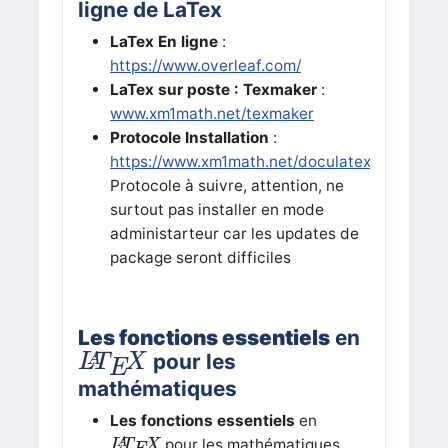
ligne de LaTex
LaTex En ligne
:
https://www.overleaf.com/
LaTex sur poste : Texmaker
:
www.xm1math.net/texmaker
Protocole Installation
:
https://www.xm1math.net/doculatex/install_mi
Protocole à suivre, attention, ne
surtout pas installer en mode
administarteur car les updates de
package seront difficiles
Les fonctions essentiels
en
L
A
T
E
X
pour les
A
L
T
X
E
mathématiques
Les fonctions essentiels
en
L
A
T
E
X
pour les mathématiques
L
T
X
A