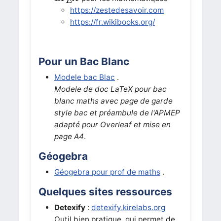
E
https://zestedesavoir.com
https://fr.wikibooks.org/
Pour un Bac Blanc
Modele bac Blac
.
Modele de doc LaTeX pour bac
blanc maths avec page de garde
style bac et préambule de l'APMEP
adapté pour Overleaf et mise en
page A4
.
Géogebra
Géogebra pour prof de maths
.
Quelques sites ressources
Detexify
:
detexify.kirelabs.org
Outil bien pratique, qui permet de