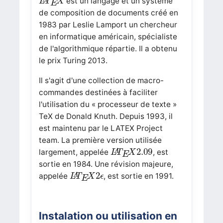
est un langage et un système
L
T
X
E
de composition de documents créé en
1983 par Leslie Lamport un chercheur
en informatique américain, spécialiste
de l'algorithmique répartie. Il a obtenu
le prix Turing 2013.
Il s'agit d'une collection de macro-
commandes destinées à faciliter
l'utilisation du « processeur de texte »
TeX de Donald Knuth. Depuis 1993, il
est maintenu par le LATEX Project
team. La première version utilisée
L
A
T
E
X
2.09
2.09
largement, appelée
, est
L
T
X
A
E
sortie en 1984. Une révision majeure,
L
A
T
E
X
2
ϵ
2
appelée
, est sortie en 1991.
L
T
X
ϵ
A
E
Instalation ou utilisation en