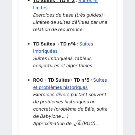
TD Suites : TD n°3
:
Suites et
limites
Exercices de base
(très guidés)
:
Limites de suites définies par une
relation de récurrence.
TD Suites
: TD n°4
:
Suites
imbriquées
Suites imbriquées, tableur,
conjectures et algorithmes
ROC - TD Suites : TD n°5
:
Suites
et problèmes historiques
Exercices divers partant souvent
de
problèmes historiques ou
concrets (problème de Bâle, suite
de Babylone ... )
a
√
Approximation de
(ROC) ,
a