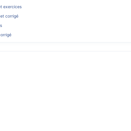
et exercices
et corrigé
és
orrigé