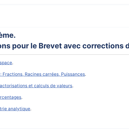
ième.
ons pour le Brevet avec corrections d
espace
.
: Fractions, Racines carrées, Puissances
.
ctorisations et calculs de valeurs
.
urcentages
.
rie analytique
.