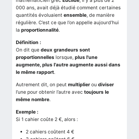
mathématicien grec
Euclide
, il y a plus de 2
000 ans, avait déjà étudié comment certaines
quantités évoluaient
ensemble
, de manière
régulière. C’est ce que l’on appelle aujourd’hui
la
proportionnalité
.
Définition :
On dit que
deux grandeurs sont
proportionnelles
lorsque,
plus l'une
augmente, plus l'autre augmente aussi dans
le même rapport
.
Autrement dit, on peut
multiplier
ou
diviser
l’une pour obtenir l’autre avec
toujours le
même nombre
.
Exemple :
Si 1 cahier coûte 2 €, alors :
2 cahiers coûtent 4 €