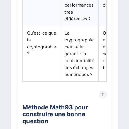
performances
données.
très
différentes ?
Qu’est-ce que
La
On peut
la
cryptographie
mobiliser
cryptographie
peut-elle
maths, NSI,
?
garantir la
sécurité, lim
confidentialité
et évolution
des échanges
technologiq
numériques ?
↑
Méthode Math93 pour
construire une bonne
question