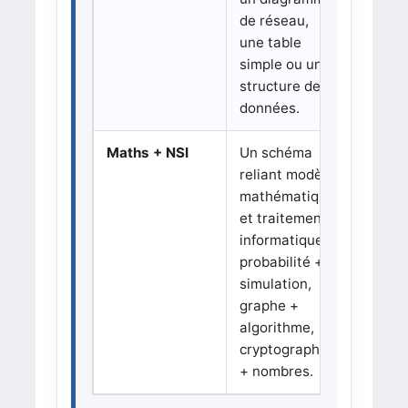
de réseau,
d’écran
une table
suppor
simple ou une
numér
structure de
non au
données.
Maths + NSI
Un schéma
Un sup
reliant modèle
trop a
mathématique
qui mé
et traitement
trop d
informatique :
notion
probabilité +
devien
simulation,
imposs
graphe +
expliq
algorithme,
10 min
cryptographie
+ nombres.