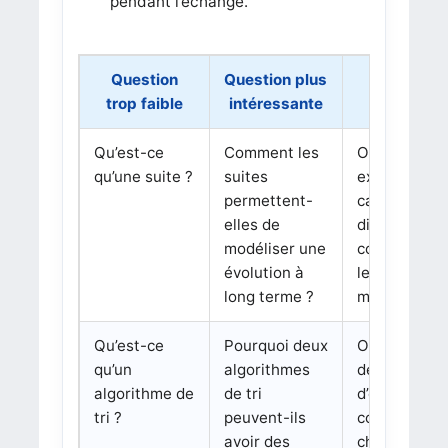
pendant l’échange.
Question
Question plus
Pourquoi 
trop faible
intéressante
Qu’est-ce
Comment les
On peut
qu’une suite ?
suites
expliquer,
permettent-
calculer,
elles de
discuter la
modéliser une
convergence
évolution à
les limites d
long terme ?
modèle.
Qu’est-ce
Pourquoi deux
On peut parl
qu’un
algorithmes
de complexit
algorithme de
de tri
d’exemples
tri ?
peuvent-ils
concrets et 
avoir des
choix selon 