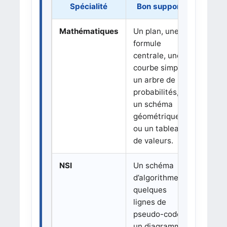
Spécialité
Bon support
À é
Mathématiques
Un plan, une
Un long
formule
recopi
centrale, une
démons
courbe simple,
complè
un arbre de
dense,
probabilités,
page il
un schéma
rempli
géométrique
formul
ou un tableau
de valeurs.
NSI
Un schéma
Un
d’algorithme,
progr
quelques
comple
lignes de
code t
pseudo-code,
long, 
un diagramme
captur