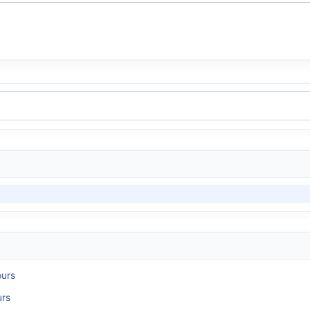
ours
urs