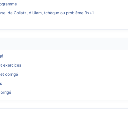
programme
use, de Collatz, d'Ulam, tchèque ou problème 3x+1
gé
et exercices
et corrigé
és
orrigé