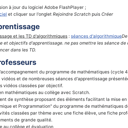
ion à jour du logiciel Adobe FlashPlayer ;
ciel
et cliquer sur l'onglet
Rejoindre Scratch
puis
Créer
prentissage
ssage et les TD d'algorithmiques
:
séances d'algorithmique
De
me et objectifs d'apprentissage. ne pas omettre les séance d
ancer dans les TD.
rofesseurs
d'accompagnement du programme de mathématiques (cycle 4
els vidéos et de nombreuses séances d'apprentissage présent
 vidéos classées par objectif.
 en mathématiques au collège avec Scratch.
nt de synthèse proposant des éléments facilitant la mise e
hmique et Programmation" du programme de mathématiques de
ivités classées par thème avec une fiche élève, une fiche pro
ments de grande qualité.
e au collège et évaluation