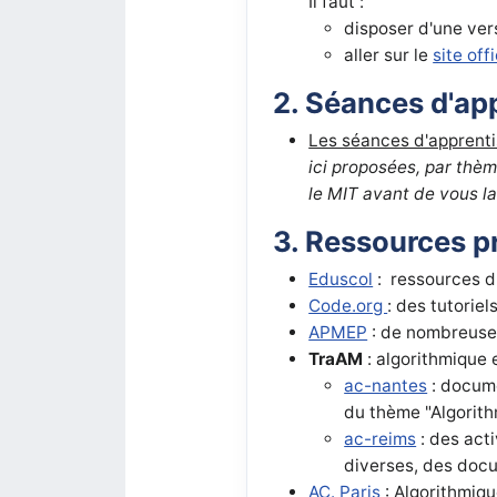
Il faut :
disposer d'une vers
aller sur le
site offi
2. Séances d'ap
Les séances d'apprenti
ici proposées, par thè
le MIT avant de vous l
3. Ressources p
Eduscol
: ressources 
Code.org
: des tutori
APMEP
: de nombreuses
TraAM
: algorithmique
ac-nantes
: docume
du thème "Algorit
ac-reims
: des act
diverses, des docu
AC. Paris
: Algorithmiqu