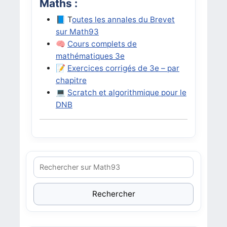
Maths :
📘 T
outes les annales du Brevet
sur Math93
🧠
Cours complets de
mathématiques 3e
📝
Exercices corrigés de 3e – par
chapitre
💻
Scratch et algorithmique pour le
DNB
Rechercher