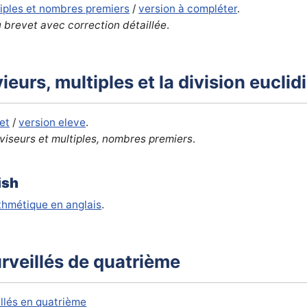
tiples et nombres premiers
/
version à compléter
.
 brevet avec correction détaillée
.
ieurs, multiples et la division eucli
et
/
version eleve
.
iviseurs et multiples, nombres premiers
.
ish
ithmétique en anglais
.
urveillés de quatrième
illés en quatrième