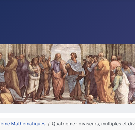
ième Mathématiques
Quatrième : diviseurs, multiples et di