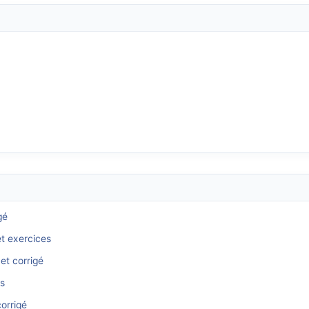
gé
et exercices
et corrigé
és
orrigé