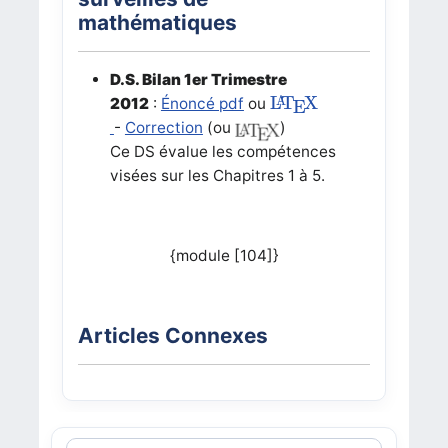
mathématiques
D.S. Bilan 1er Trimestre
L
A
T
E
X
L
T
X
A
2012
:
Énoncé pdf
ou
E
-
Correction
(ou
)
Ce DS évalue les compétences
visées sur les Chapitres 1 à 5.
{module [104]}
Articles Connexes