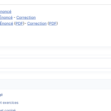
Énoncé
Énoncé
-
Correction
Énoncé
(
PDF
)-
Correction
(
PDF
)
gé
et exercices
et corrigé