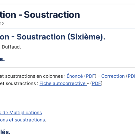
tion - Soustraction
12
ion - Soustraction (Sixième).
 Duffaud.
s.
et soustractions en colonnes :
Énoncé
(
PDF
) -
Correction
(
PD
et soustractions :
Fiche autocorrective
- (
PDF
)
 de Multiplications
ions et soustractions
.
lés.