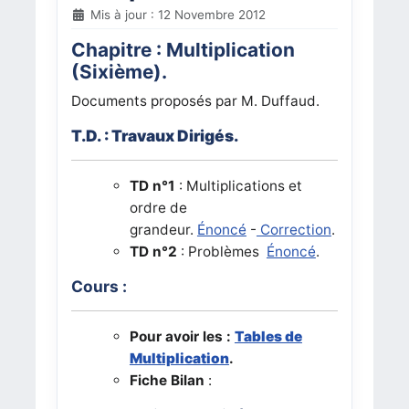
Mis à jour : 12 Novembre 2012
Chapitre :
Multiplication
(
Sixième).
Documents proposés par M. Duffaud.
T.D. : Travaux Dirigés.
TD n°1
:
Multiplications et
ordre de
grandeur.
Énoncé
-
Correction
.
TD n°2
:
Problèmes
Énoncé
.
Cours :
Pour avoir les :
Tables de
Multiplication
.
Fiche Bilan
: