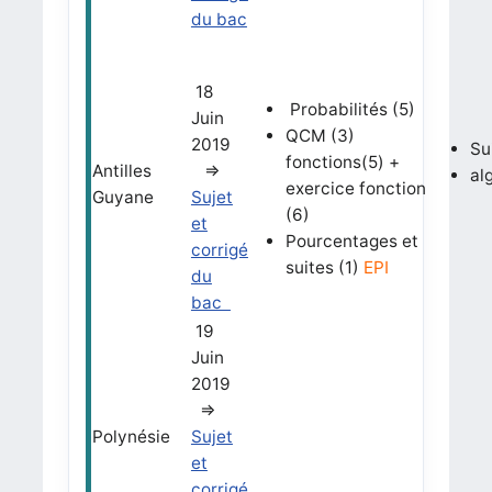
du bac
18
Probabilités (5)
Juin
QCM (3)
2019
Su
fonctions(5) +
Antilles
=>
al
exercice fonction
Guyane
Sujet
(6)
et
Pourcentages et
corrigé
suites (1)
EPI
du
bac
19
Juin
2019
=>
Polynésie
Sujet
et
corrigé