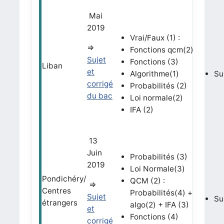
Mai
2019
Vrai/Faux (1) :
=>
Fonctions qcm(2)
Sujet
Fonctions (3)
Liban
et
Algorithme(1)
Su
corrigé
Probabilités (2)
du bac
Loi normale(2)
IFA (2)
13
Juin
Probabilités (3)
2019
Loi Normale(3)
Pondichéry/
QCM (2) :
=>
Centres
Probabilités(4) +
Sujet
Su
étrangers
algo(2) + IFA (3)
et
Fonctions (4)
corrigé