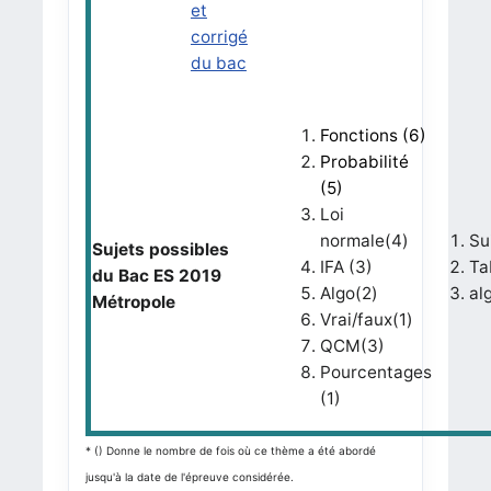
et
corrigé
du bac
Fonctions (6)
Probabilité
(5)
Loi
normale(4)
Su
Sujets possibles
IFA (3)
Ta
du Bac ES 2019
Algo(2)
al
Métropole
Vrai/faux(1)
QCM(3)
Pourcentages
(1)
* () Donne le nombre de fois où ce thème a été abordé
jusqu'à la date de l'épreuve considérée.