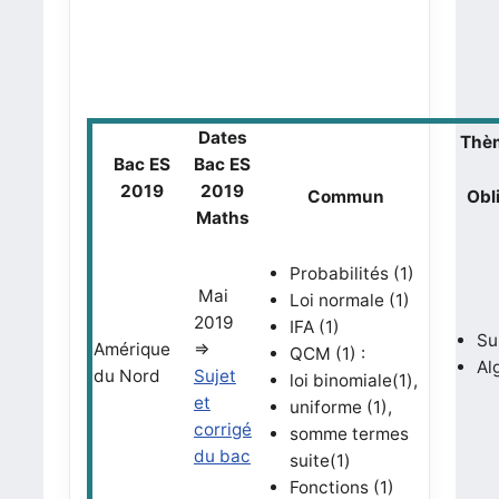
Dates
Thèm
Bac ES
Bac ES
2019
2019
Commun
Obl
Maths
Probabilités (1)
Mai
Loi normale (1)
2019
IFA (1)
Su
Amérique
=>
QCM (1) :
Al
du Nord
Sujet
loi binomiale(1),
et
uniforme (1),
corrigé
somme termes
du bac
suite(1)
Fonctions (1)