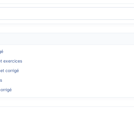
gé
et exercices
et corrigé
és
orrigé