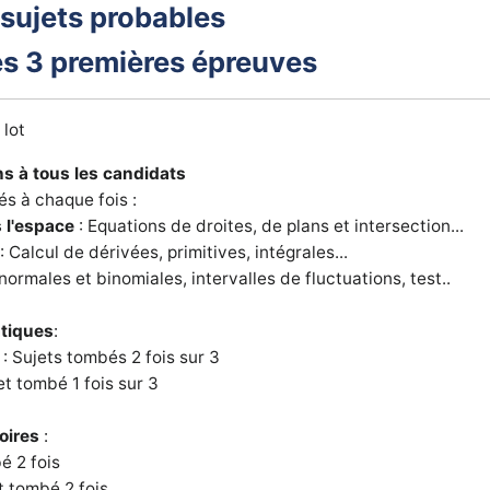
 sujets probables
les 3 premières épreuves
 lot
s à tous les candidats
s à chaque fois :
 l'espace
: Equations de droites, de plans et intersection...
: Calcul de dérivées, primitives, intégrales...
 normales et binomiales, intervalles de fluctuations, test..
atiques
:
: Sujets tombés 2 fois sur 3
et tombé 1 fois sur 3
oires
:
é 2 fois
t tombé 2 fois