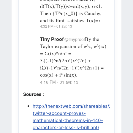
d(T(x),T(y))<=αd(x,y), α<1.
Then {T^n(x_0)} is Cauchy,
and its limit satisfies T(x)=x.
4:32 PM - 01 avr. 13
By the
Tiny Proof
@
tinyproof
Taylor expansion of e^z, e^(ix)
= Σ(ix)^n/n! =
Σ((-1)^n/(2n)!)x^(2n) +
iΣ((-1)^n/(2n+1)!)x^(2n+1) =
cos(x) + i*sin(x).
4:16 PM - 01 avr. 13
Sources
:
http://thenextweb.com/shareables/2013/04/0
twitter-account-proves-
mathematical-theorems-in-140-
characters-or-less-is-brilliant/