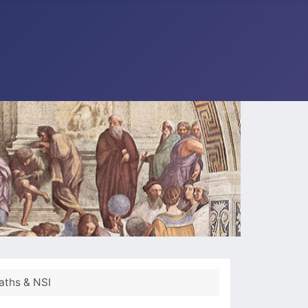
aths & NSI