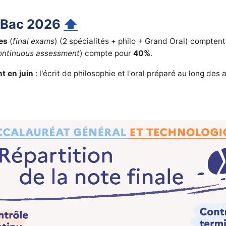
u Bac 2026
⬆
es
(
final exams
) (2 spécialités + philo + Grand Oral) compten
ontinuous assessment
) compte pour
40%
.
t en juin
: l'écrit de philosophie et l'oral préparé au long de