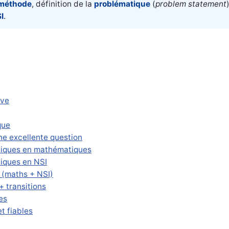
méthode
, définition de la
problématique
(
problem statement
I
.
uve
que
ne excellente question
tiques en mathématiques
iques en NSI
 (maths + NSI)
+ transitions
es
et fiables