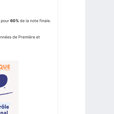
t pour
60%
de la note finale.
s années de Première et