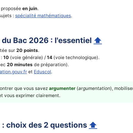
 proposée
en juin
.
ujets :
spécialité mathématiques
.
 du Bac 2026 : l'essentiel
⬆
otée sur
20 points
.
 :
10
(voie générale) /
14
(voie technologique).
vec
20 minutes
de préparation).
ation.gouv.fr
et
Eduscol
.
ontrer que vous savez
argumenter
(
argumentation
), mobilis
 et vous exprimer clairement.
 : choix des 2 questions
⬆