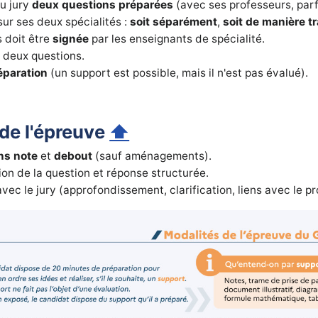
u jury
deux questions préparées
(avec ses professeurs, parf
ur ses deux spécialités :
soit séparément
,
soit de manière t
s doit être
signée
par les enseignants de spécialité.
 deux questions.
éparation
(un support est possible, mais il n'est pas évalué).
de l'épreuve
⬆
ns note
et
debout
(sauf aménagements).
ion de la question et réponse structurée.
vec le jury (approfondissement, clarification, liens avec le 