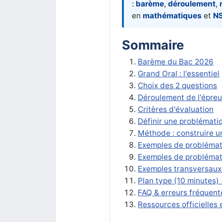
:
barème
,
déroulement
,
en
mathématiques
et
NS
Sommaire
Barème du Bac 2026
Grand Oral : l'essentiel
Choix des 2 questions
Déroulement de l'épre
Critères d'évaluation
Définir une problémati
Méthode : construire u
Exemples de probléma
Exemples de problémat
Exemples transversaux
Plan type (10 minutes) 
FAQ & erreurs fréquent
Ressources officielles 