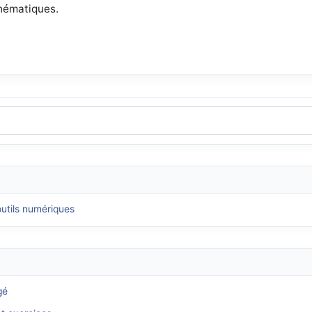
ématiques.
utils numériques
gé