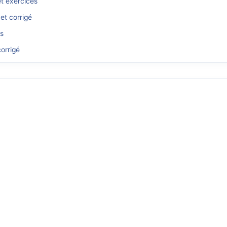
et exercices
et corrigé
és
orrigé