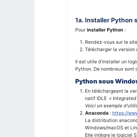
1a. Installer Python 
Pour
installer Python
:
Rendez-vous sur le sit
Télécharger la version
Il est utile d'installer un 
Python. De nombreux sont d
Python sous Windo
En téléchargeant la ve
natif IDLE
« Integrate
Voici un exemple d'util
Anaconda
:
https://w
La distribution anacon
Windows/macOS et Lin
Elle intègre le logicie