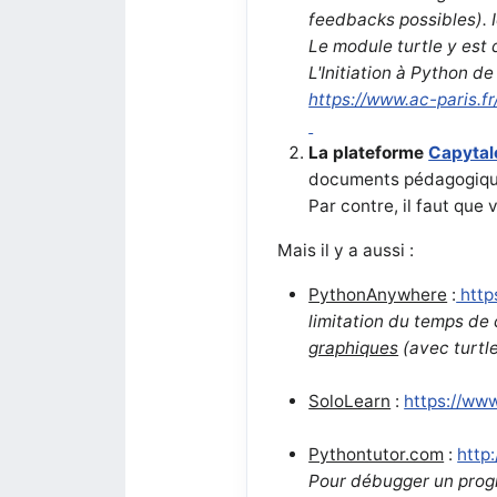
feedbacks possibles). Id
Le module turtle y est
L'Initiation à Python de
https://www.ac-paris.fr
La plateforme
Capytal
documents pédagogiques
Par contre, il faut que
Mais il y a aussi :
PythonAnywhere
:
http
limitation du temps de 
graphiques
(avec turtl
SoloLearn
:
https://www
Pythontutor.com
:
http
Pour débugger un progr