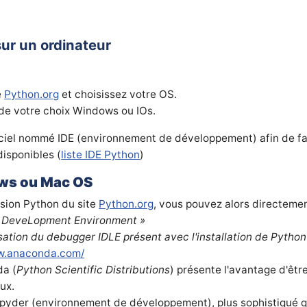
sur un ordinateur
e
Python.org
et choisissez votre OS.
 de votre choix Windows ou IOs.
logiciel nommé IDE (environnement de développement) afin de faci
isponibles (
liste IDE Python
)
ws ou Mac OS
rsion Python du site
Python.org
, vous pouvez alors directemen
d DeveLopment Environment »
isation du debugger IDLE présent avec l'installation de Python
ww.anaconda.com/
da (
Python Scientific Distributions
) présente l'avantage d'êtr
ux.
l Spyder (environnement de développement), plus sophistiqué qu