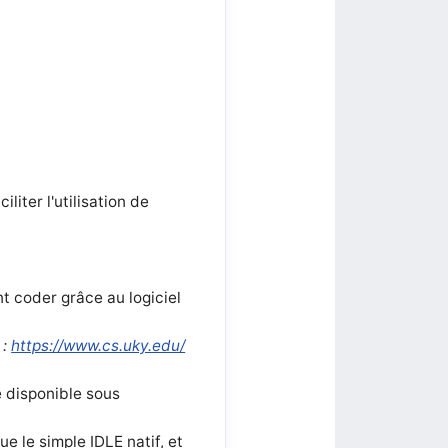
liter l'utilisation de
t coder grâce au logiciel
 :
https://www.cs.uky.edu/
e disponible sous
e le simple IDLE natif, et