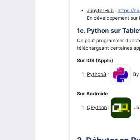
JupyterHub
:
https://nu
En développement sur l
1c. Python sur Tabl
On peut programmer direct
téléchargeant certaines app
Sur IOS (Apple)
Python3
:
By 
Sur Androide
QPython
:
. S