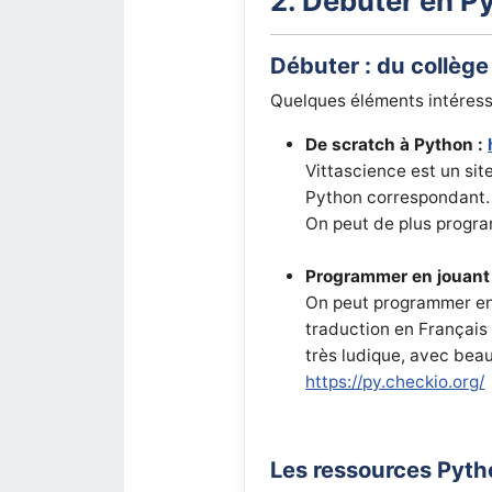
2. Débuter en P
Débuter : du collèg
Quelques éléments intéress
De scratch à Python :
Vittascience est un sit
Python correspondant. C
On peut de plus progra
Programmer en jouant
On peut programmer en
traduction en Français 
très ludique, avec beau
https://py.checkio.org/
Les ressources Pyt