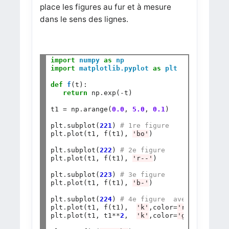
place les figures au fur et à mesure
dans le sens des lignes.
import
numpy
as
np
import
matplotlib.pyplot
as
plt
def
f
(t):

return
 np
.
exp(
-
t) 

t1 
=
 np
.
arange(
0.0
, 
5.0
, 
0.1
) 

plt
.
subplot(
221
) 
# 1re figure  
plt
.
plot(t1, f(t1), 
'bo'
)

plt
.
subplot(
222
) 
# 2e figure 
plt
.
plot(t1, f(t1), 
'r--'
)

plt
.
subplot(
223
) 
# 3e figure
plt
.
plot(t1, f(t1), 
'b-'
)

plt
.
subplot(
224
) 
# 4e figure  avec 2 courbe
plt
.
plot(t1, f(t1),  
'k'
,color
=
'red'
) 

plt
.
plot(t1, t1
**
2
,  
'k'
,color
=
'green'
)
