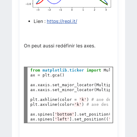
Lien :
https://repl.it/
On peut aussi redéfinir les axes.
from
matplotlib.ticker
import
 MultipleLocat
ax 
=
 plt
.
gca()

ax
.
xaxis
.
set_major_locator(MultipleLocator(
ax
.
xaxis
.
set_minor_locator(MultipleLocator(
plt
.
axhline(color 
=
'k'
) 
# axe des abscisse
plt
.
axvline(color
=
'k'
) 
# axe des ordonnées
ax
.
spines[
'bottom'
]
.
set_position((
'data'
,
0
)
ax
.
spines[
'left'
]
.
set_position((
'data'
,
0
)) 