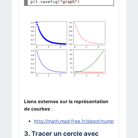
plt
.
savefig(
"graph"
Liens externes sur la représentation
de courbes
:
http://math.mad.free.fr/depot/numpy/courbe.h
3. Tracer un cercle avec