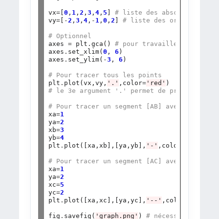
vx
=
[
0
,
1
,
2
,
3
,
4
,
5
] 
# liste des abscisses des 
vy
=
[
-
2
,
3
,
4
,
-
1
,
0
,
2
] 
# liste des ordonnées de
# Optionnel 
axes 
=
 plt
.
gca() 
# pour travailler sur les 
axes
.
set_xlim(
0
, 
6
)

axes
.
set_ylim(
-
3
, 
6
)

# Pour tracer tous les points
plt
.
plot(vx,vy,
'.'
,color
=
'red'
# le 3e argument '.' permet de préciser qu'
# Pour tracer un segment [AB] avec A(1,2) e
xa
=
1
ya
=
2
xb
=
3
yb
=
4
plt
.
plot([xa,xb],[ya,yb],
'-'
,color
=
'red'
) 
#
# Pour tracer un segment [AC] avec A(1,2) e
xa
=
1
ya
=
2
xc
=
5
yc
=
2
plt
.
plot([xa,xc],[ya,yc],
'--'
,color
=
'blue'
,
fig
.
savefig(
'graph.png'
) 
# nécessaire sur r