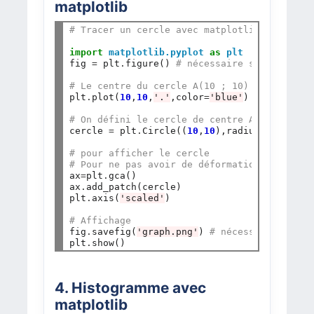
matplotlib
# Tracer un cercle avec matplotlib
import
matplotlib.pyplot
as
plt
fig 
=
 plt
.
figure() 
# nécessaire sur repl.it
# Le centre du cercle A(10 ; 10)
plt
.
plot(
10
,
10
,
'.'
,color
=
'blue'
)

# On défini le cercle de centre A(10 ; 10) 
cercle 
=
 plt
.
Circle((
10
,
10
),radius
=
5
 , colo
# pour afficher le cercle
# Pour ne pas avoir de déformation (sinon o
ax
=
plt
.
gca()

ax
.
add_patch(cercle)

plt
.
axis(
'scaled'
)

# Affichage
fig
.
savefig(
'graph.png'
) 
# nécessaire sur r
plt
.
4. Histogramme avec
matplotlib