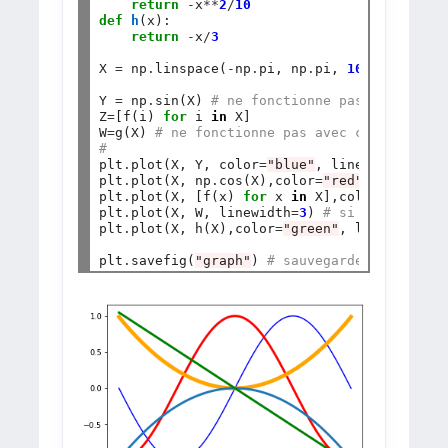
return
-
x
**
2
/
10
def
h
(x):

return
-
x
/
3
X 
=
 np
.
linspace(
-
np
.
pi, np
.
pi, 
100
) 
# une l
Y 
=
 np
.
sin(X) 
# ne fonctionne pas avec sin(
Z
=
[f(i) 
for
 i 
in
 X]

W
=
g(X) 
# ne fonctionne pas avec cos(X), il 
#
plt
.
plot(X, Y, color
=
"blue"
, linewidth
=
1.5
,
plt
.
plot(X, np
.
cos(X),color
=
"red"
, linewidt
plt
.
plot(X, [f(x) 
for
 x 
in
 X],color
=
"orange
plt
.
plot(X, W, linewidth
=
3
) 
# si on ne défi
plt
.
plot(X, h(X),color
=
"green"
, linewidth
=
3
)
plt
.
savefig(
"graph"
) 
# sauvegarde l'image s