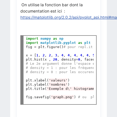
On utilise la fonction bar dont la
documentation est ici :
https://matplotlib.org/2.0.2/api/pyplot_api.html#mat
import
numpy
as
np
import
matplotlib.pyplot
as
plt
fig 
=
 plt
.
figure()
# pour repl.it
x 
=
 [
1
, 
2
, 
2
, 
3
, 
4
, 
4
, 
4
, 
4
, 
4
, 
5
, 
5
,
0
]

plt
.
hist(x , 
20
, density
=
0
, facecolor
=
'b'
,a
# Le 2e argument donne l'espace entre les d
# density = 1 : pour les fréquences
# density = 0 : pour les occurences
plt
.
xlabel(
'valeurs'
)

plt
.
ylabel(
'nombres'
)

plt
.
title(
'Exemple d
\'
 histogramme simple'
)

fig
.
savefig(
'graph.png'
) 
# ou  plt.show() s