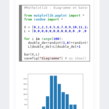
#Mathplotlib : diagramme en baton
from
matplotlib.pyplot
import
*
from
random
import
*
X 
=
 [
0
,
1
,
2
,
3
,
4
,
5
,
6
,
7
,
8
,
9
,
10
,
11
,
12
]

L 
=
 [
0
,
0
,
0
,
0
,
0
,
0
,
0
,
0
,
0
,
0
,
0
 ,
0
 ,
0
 ]

for
 i 
in
range
(
100
):

  double_de
=
randint(
1
,
6
)
+
randint(
1
,
6
)

  L[double_de]
=
L[double_de]
+
1
bar(X,L)

savefig(
"diagramme"
) 
# ou show()