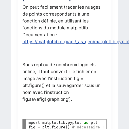
On peut facilement tracer les nuages
de points correspondants à une
fonction définie, en utilisant les
fonctions du module matplotlib.
Documentation :
https://matplotlib.org/api/_as_gen/matplotlib.pyplo
Sous repl ou de nombreux logiciels
online, il faut convertir le fichier en
image avec l'instruction fig =
plt.figure() et la sauvegarder sous un
nom avec l'instruction
fig.savefig('graph.png').
mport matplotlib
.
pyplot 
as
 plt

fig 
=
 plt
.
figure() 
# nécessaire sur repl.it