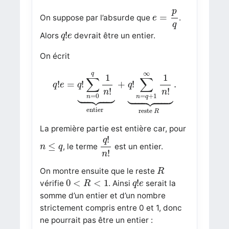
e
=
p
q
p
=
On suppose par l’absurde que
.
e
q
q
!
e
!
Alors
devrait être un entier.
q
e
On écrit
q
!
e
=
q
!
∑
n
=
0
q
1
n
!
⏟
entier
+
q
!
∑
n
=
q
+
1
∞
1
n
!
∞
q
1
1
∑
∑
!
=
!
+
!
.
q
e
q
q
!
!










n
n
=
+
1
=
0
n
q
n
entier
reste 
R
La première partie est entière car, pour
q
!
n
!
!
q
n
≤
q
≤
, le terme
est un entier.
n
q
!
n
R
On montre ensuite que le reste
R
0
<
R
<
1
q
!
e
0
<
<
1
!
vérifie
. Ainsi
serait la
R
q
e
somme d’un entier et d’un nombre
strictement compris entre 0 et 1, donc
ne pourrait pas être un entier :