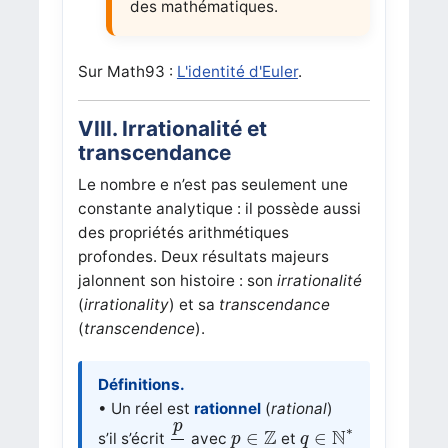
des mathématiques.
Sur Math93 :
L'identité d'Euler
.
VIII. Irrationalité et
transcendance
Le nombre
e
n’est pas seulement une
constante analytique : il possède aussi
des propriétés arithmétiques
profondes. Deux résultats majeurs
jalonnent son histoire : son
irrationalité
(
irrationality
) et sa
transcendance
(
transcendence
).
Définitions.
• Un réel est
rationnel
(
rational
)
p
q
p
q
∈
N
∗
p
∈
Z
∗
Z
N
∈
∈
s’il s’écrit
avec
et
p
q