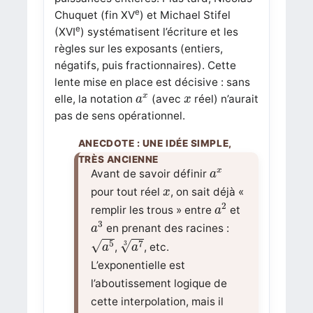
e
Chuquet (fin XV
) et Michael Stifel
e
(XVI
) systématisent l’écriture et les
règles sur les exposants (entiers,
négatifs, puis fractionnaires). Cette
lente mise en place est décisive : sans
a
x
x
x
elle, la notation
(avec
réel) n’aurait
a
x
pas de sens opérationnel.
a
x
x
Avant de savoir définir
a
x
pour tout réel
, on sait déjà «
x
a
2
2
remplir les trous » entre
et
a
a
3
3
en prenant des racines :
a
a
5
a
7
3
√
√
5
7
3
,
, etc.
a
a
L’exponentielle est
l’aboutissement logique de
cette interpolation, mais il