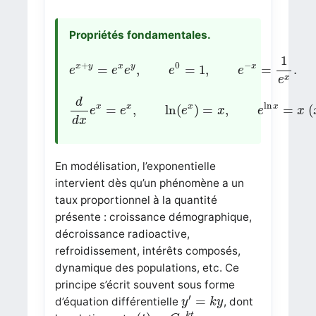
Propriétés fondamentales.
e
x
+
y
=
e
x
e
y
,
e
0
=
1
,
e
−
x
=
1
e
x
.
1
+
0
−
x
y
x
y
x
=
,
=
1
,
=
.
e
e
e
e
e
x
e
d
d
x
e
x
=
e
x
,
ln
(
e
x
)
=
x
,
e
ln
x
=
x
(
x
>
0
)
.
d
ln
x
x
x
x
=
,
ln
(
)
=
,
=
(
e
e
e
x
e
x
d
x
En modélisation, l’exponentielle
intervient dès qu’un phénomène a un
taux proportionnel à la quantité
présente : croissance démographique,
décroissance radioactive,
refroidissement, intérêts composés,
dynamique des populations, etc. Ce
principe s’écrit souvent sous forme
y
′
=
k
y
′
=
d’équation différentielle
, dont
y
k
y
y
(
t
)
=
C
e
k
t
k
t