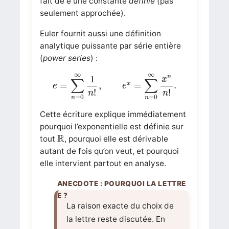
fait de
e
une constante
définie
(pas
seulement approchée).
Euler fournit aussi une définition
analytique puissante par série entière
(
power series
) :
e
=
∑
n
=
0
∞
1
n
!
,
e
x
=
∑
n
=
0
∞
x
n
n
!
.
∞
∞
n
1
x
∑
∑
x
=
,
=
.
e
e
!
!
n
n
=
0
=
0
n
n
Cette écriture explique immédiatement
pourquoi l’exponentielle est définie sur
R
R
tout
, pourquoi elle est dérivable
autant de fois qu’on veut, et pourquoi
elle intervient partout en analyse.
La raison exacte du choix de
la lettre reste discutée. En