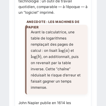
technologie : un outil de travail
quotidien, comparable — à l’époque — à
un “logiciel” imprimé.
Avant la calculatrice, une
table de logarithmes
remplaçait des pages de
log
(
a
)
log
(
)
calcul : on lisait
et
a
log
(
b
)
log
(
)
, on additionnait, puis
b
on revenait par la table
inverse. Cette “chaîne”
réduisait le risque d’erreur et
faisait gagner un temps
immense.
John Napier publie en 1614 les