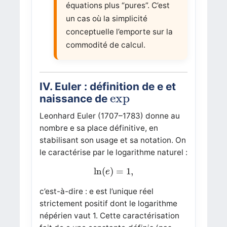
équations plus “pures”. C’est
un cas où la simplicité
conceptuelle l’emporte sur la
commodité de calcul.
IV. Euler : définition de
e
et
exp
exp
naissance de
Leonhard Euler (1707–1783) donne au
nombre
e
sa place définitive, en
stabilisant son usage et sa notation. On
le caractérise par le logarithme naturel :
ln
(
e
)
=
1
,
ln
(
)
=
1
,
e
c’est-à-dire :
e
est l’unique réel
strictement positif dont le logarithme
népérien vaut 1. Cette caractérisation