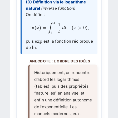
(D) Définition via le logarithme
naturel
(inverse function)
On définit
ln
(
x
)
=
∫
1
x
1
t
d
t
(
x
>
0
)
,
x
1
∫
ln
(
)
=
(
>
0
)
,
x
d
t
x
t
1
exp
exp
puis
est la fonction réciproque
ln
ln
de
.
Historiquement, on rencontre
d’abord les logarithmes
(tables), puis des propriétés
“naturelles” en analyse, et
enfin une définition autonome
de l’exponentielle. Les
manuels modernes, eux,