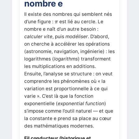
nombre
e
Il existe des nombres qui semblent nés
π
d’une figure :
est lié au cercle. Le
π
nombre
e
naît d’un autre besoin :
calculer vite
, puis
modéliser
. D’abord,
on cherche à accélérer les opérations
(astronomie, navigation, ingénierie) : les
logarithmes (
logarithms
) transforment
les multiplications en additions.
Ensuite, l’analyse se structure : on veut
comprendre les phénomènes où « la
variation est proportionnelle à ce qui
varie ». C’est là que la fonction
exponentielle (
exponential function
)
s’impose comme l’outil naturel — et que
la constante
e
prend sa place au cœur
des mathématiques modernes.
Fil conducteur (historique et