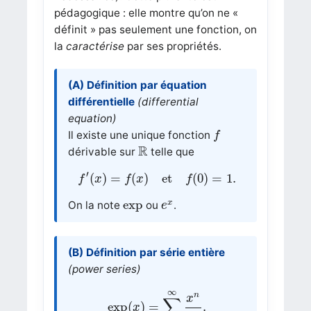
pédagogique : elle montre qu’on ne «
définit » pas seulement une fonction, on
la
caractérise
par ses propriétés.
(A) Définition par équation
différentielle
(differential
equation)
f
Il existe une unique fonction
f
R
R
dérivable sur
telle que
f
′
(
x
)
=
f
(
x
)
et
f
(
0
)
=
1.
′
(
)
=
(
)
et
(
0
)
=
1.
f
x
f
x
f
e
x
exp
exp
x
On la note
ou
.
e
(B) Définition par série entière
(power series)
exp
(
x
)
=
∑
n
=
0
∞
x
n
n
!
.
∞
n
x
∑
exp
(
)
=
.
x