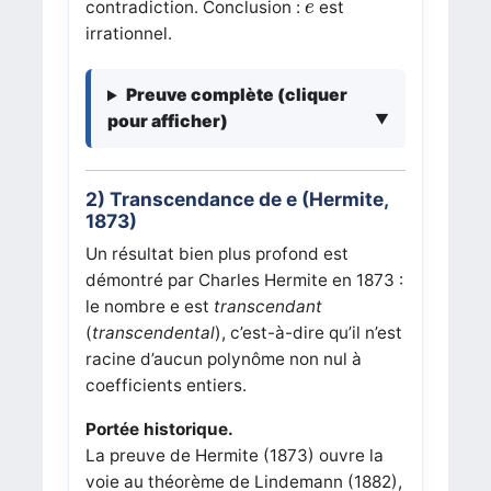
e
contradiction. Conclusion :
est
e
irrationnel.
Preuve complète (cliquer
pour afficher)
2) Transcendance de
e
(Hermite,
1873)
Un résultat bien plus profond est
démontré par Charles Hermite en 1873 :
le nombre
e
est
transcendant
(
transcendental
), c’est-à-dire qu’il n’est
racine d’aucun polynôme non nul à
coefficients entiers.
Portée historique.
La preuve de Hermite (1873) ouvre la
voie au théorème de Lindemann (1882),