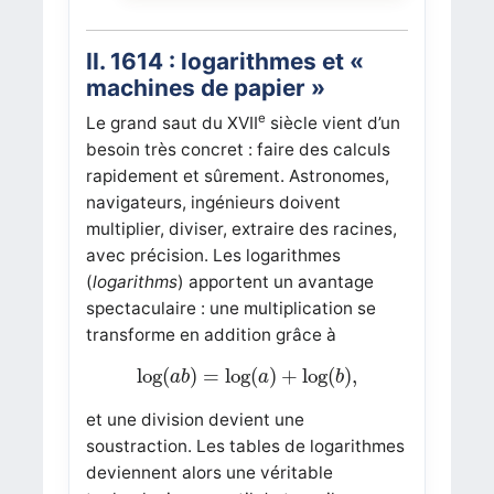
II. 1614 : logarithmes et «
machines de papier »
e
Le grand saut du XVII
siècle vient d’un
besoin très concret : faire des calculs
rapidement et sûrement. Astronomes,
navigateurs, ingénieurs doivent
multiplier, diviser, extraire des racines,
avec précision. Les logarithmes
(
logarithms
) apportent un avantage
spectaculaire : une multiplication se
transforme en addition grâce à
log
(
a
b
)
=
log
(
a
)
+
log
(
b
)
,
log
(
)
=
log
(
)
+
log
(
)
,
a
b
a
b
et une division devient une
soustraction. Les tables de logarithmes
deviennent alors une véritable