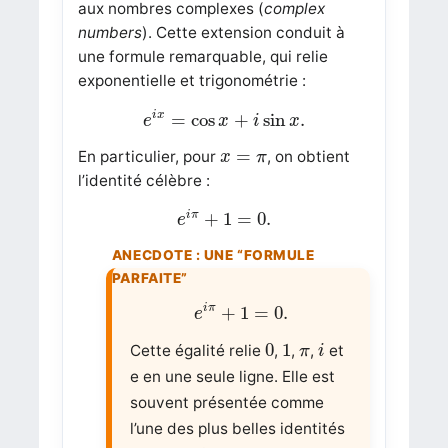
aux nombres complexes (
complex
numbers
). Cette extension conduit à
une formule remarquable, qui relie
exponentielle et trigonométrie :
e
i
x
=
cos
x
+
i
sin
x
.
i
x
=
cos
+
sin
.
e
x
i
x
x
=
π
=
En particulier, pour
, on obtient
x
π
l’identité célèbre :
e
i
π
+
1
=
0.
i
π
+
1
=
0.
e
e
i
π
+
1
=
0.
i
π
+
1
=
0.
e
0
1
i
π
0
1
Cette égalité relie
,
,
,
et
π
i
e
en une seule ligne. Elle est
souvent présentée comme
l’une des plus belles identités