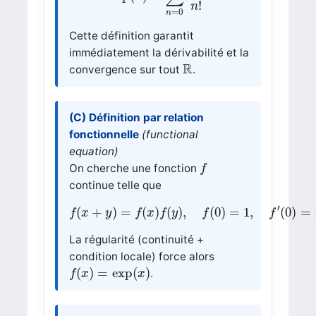
!
n
=
0
n
Cette définition garantit
immédiatement la dérivabilité et la
R
R
convergence sur tout
.
(C) Définition par relation
fonctionnelle
(functional
equation)
f
On cherche une fonction
f
continue telle que
f
(
x
+
y
)
=
f
(
x
)
f
(
y
)
,
f
(
0
)
=
1
,
f
′
(
0
)
=
1.
′
(
+
)
=
(
)
(
)
,
(
0
)
=
1
,
(
0
)
=
f
x
y
f
x
f
y
f
f
La régularité (continuité +
condition locale) force alors
f
(
x
)
=
exp
(
x
)
(
)
=
exp
(
)
.
f
x
x