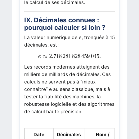
le calcul de ses décimales.
IX. Décimales connues :
pourquoi calculer si loin ?
La valeur numérique de
e
, tronquée à 15
décimales, est :
e
≈
2.718
281
828
459
045.
≈
2.718
281
828
459
045.
e
Les records modernes atteignent des
milliers de milliards de décimales. Ces
calculs ne servent pas à “mieux
connaître”
e
au sens classique, mais à
tester la fiabilité des machines, la
robustesse logicielle et des algorithmes
de calcul haute précision.
Date
Décimales
Nom /