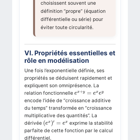
choisissent souvent une
définition “propre” (équation
différentielle ou série) pour
éviter toute circularité.
VI. Propriétés essentielles et
rôle en modélisation
Une fois l’exponentielle définie, ses
propriétés se déduisent rapidement et
expliquent son omniprésence. La
e
x
+
y
=
e
x
e
y
+
=
x
y
x
y
relation fonctionnelle
e
e
e
encode l’idée de “croissance additive
du temps” transformée en “croissance
multiplicative des quantités”. La
(
e
x
)
′
=
e
x
′
(
)
=
x
x
dérivée
exprime la stabilité
e
e
parfaite de cette fonction par le calcul
différentiel.