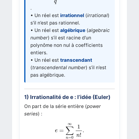
q
.
• Un réel est
irrationnel
(
irrational
)
s’il n’est pas rationnel.
• Un réel est
algébrique
(
algebraic
number
) s’il est racine d’un
polynôme non nul à coefficients
entiers.
• Un réel est
transcendant
(
transcendental number
) s’il n’est
pas algébrique.
1) Irrationalité de
e
: l’idée (Euler)
On part de la série entière (
power
series
) :
e
=
∑
n
=
0
∞
1
n
!
.
∞
1
∑
=
.
e
!
n
=
0
n