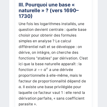
III. Pourquoi une base «
naturelle » ? (vers 1690–
1730)
Une fois les logarithmes installés, une
question devient centrale : quelle base
choisir pour obtenir des formules
simples en analyse ? Le calcul
différentiel naît et se développe : on
dérive, on intègre, on cherche des
fonctions “stables” par dérivation. C’est
ici que la base naturelle apparaît : la
x
↦
a
x
↦
x
fonction
a une dérivée
x
a
proportionnelle à elle-même, mais le
facteur de proportionnalité dépend de
a
. Il existe une base privilégiée pour
a
laquelle ce facteur vaut 1 : elle rend la
dérivation parfaite, « sans coefficient
parasite ».