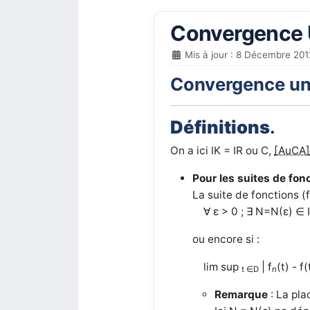
Convergence 
Mis à jour : 8 Décembre 201
Convergence unif
Définitions
.
On a ici IK = IR ou C,
[AuCA
Pour les suites de fon
La suite de fonctions (
∀ ε > 0 ; ∃ N=N(ε) ∈ IN
ou encore si :
lim sup
| f
(t) - f
t ∈D
n
Remarque
: La pla