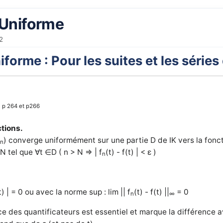
Uniforme
2
orme : Pour les suites et les séries
p 264 et p266
]
ctions.
f
) converge uniformément sur une partie D de IK vers la foncti
n
 tel que ∀t ∈D ( n > N ⇒ | f
(t) - f(t) | < ε )
n
(t) | = 0 ou avec la norme sup : lim || f
(t) - f(t) ||
= 0
n
∞
ce des quantificateurs est essentiel et marque la différence 