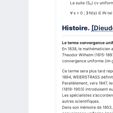
La suite (S
) cv uniform
n
∀ ε > 0 ; ∃ N(ε) ∈ IN te
Histoire.
[Dieud
Le terme convergence uni
En 1838, le mathématicien
Theodor Wilhelm (1815-1897),
convergence uniforme (im 
Ce terme sera plus tard rep
1894, WEIERSTRASS définit 
Parallèlement, vers 1847, 
(1819-1903) introduisent eu
Les spécialistes s'accorden
autres scientifiques.
Dans son mémoire de 1853, l