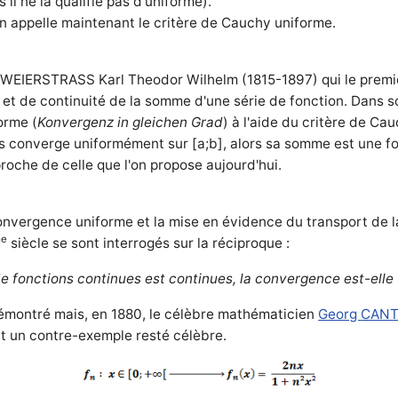
il ne la qualifie pas d'uniforme).
l'on appelle maintenant le critère de Cauchy uniforme.
 WEIERSTRASS Karl Theodor Wilhelm (1815-1897) qui le prem
 et de continuité de la somme d'une série de fonction. Dans so
orme (
Konvergenz in gleichen Grad
) à l'aide du critère de Ca
s converge uniformément sur [a;b], alors sa somme est une fo
roche de celle que l'on propose aujourd'hui.
convergence uniforme et la mise en évidence du transport de la
me
siècle se sont interrogés sur la réciproque :
e de fonctions continues est continues, la convergence est-elle
émontré mais, en 1880, le célèbre mathématicien
Georg
CAN
 un contre-exemple resté célèbre.