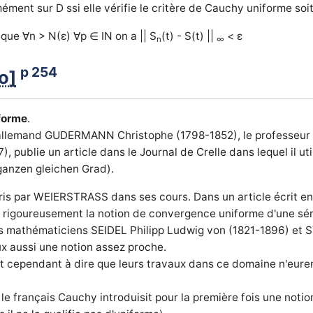
ément sur D ssi elle vérifie le critère de Cauchy uniforme soit
l que ∀n > N(ε) ∀p ∈ IN on a || S
(t) - S(t) ||
< ε
n
∞
p 254
o]
forme
.
 allemand GUDERMANN Christophe (1798-1852), le professeu
 publie un article dans le Journal de Crelle dans lequel il util
ganzen gleichen Grad).
ris par WEIERSTRASS dans ses cours. Dans un article écrit en
rigoureusement la notion de convergence uniforme d'une sér
les mathématiciens SEIDEL Philipp Ludwig von (1821-1896) et 
x aussi une notion assez proche.
t cependant à dire que leurs travaux dans ce domaine n'euren
e français Cauchy introduisit pour la première fois une notio