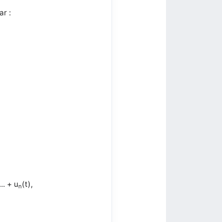
ar :
... + u
(t),
n