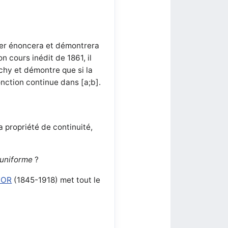
ier énoncera et démontrera
n cours inédit de 1861, il
uchy et démontre que si la
nction continue dans [a;b].
 propriété de continuité,
 uniforme
?
TOR
(1845-1918) met tout le