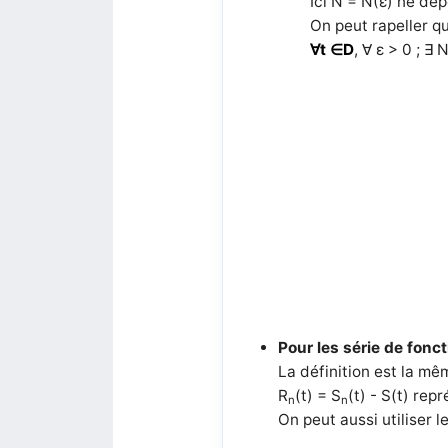
Ici N =
N(ε)
ne dép
On peut rapeller q
∀t ∈D
,
∀ ε > 0 ; ∃ 
Pour les série de fonct
La définition est la m
R
(t) = S
(t) - S(t) rep
n
n
On peut aussi utiliser 