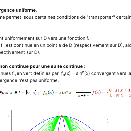
ergence uniforme
.
e permet, sous certaines conditions de "transporter" certaine
nt uniformement sur D vers une fonction f.
 f
est continue en un point a de D
(respectivement sur D)
, al
n
pectivement sur D).
 non continue pour une suite continue
:
n
tinues
f
en vert définies par f
(x) = sin
(x) convergent vers la
n
n
ergence n'est pas uniforme.