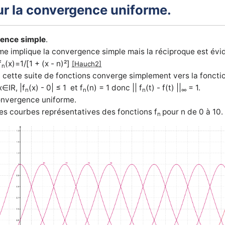
r la convergence uniforme.
gence simple
.
e implique la convergence simple mais la réciproque est évi
f
(x)=1/[1 + (x - n)²]
[Hauch2]
n
 cette suite de fonctions converge simplement vers la fonctio
x
∈IR, |
f
(x) - 0| ≤ 1 et
f
(n) = 1 donc
|| f
(t) - f(t) ||
= 1.
n
n
n
∞
convergence uniforme.
 les courbes représentatives des fonctions
f
pour n de 0 à 10.
n