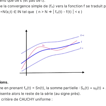
end que de
ε (et pas de t).
ue la convergence simple de
(f
) vers la fonction f se traduit p
n
N=N(ε,t) ∈ IN tel que ( n > N ⇒ | f
(t) - f(t) | < ε )
n
ions.
ême en prenant
f
(t) =
Sn(t), la somme partielle : S
(t) = u
(t) + 
n
n
0
résente alors le reste de la série (au signe près).
le critère de CAUCHY uniforme :