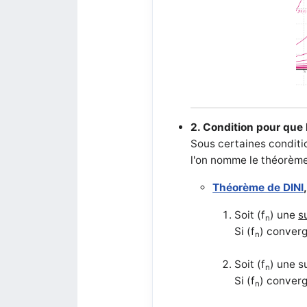
2. Condition pour que
Sous certaines conditi
l'on nomme le théorème
Théorème de DINI
Soit (f
) une
s
n
Si (f
) conver
n
Soit (f
) une
s
n
Si (f
) conver
n