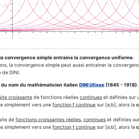
 la convergence simple entraine la convergence uniforme.
ons, la convergence simple peut aussi entrainer la convergenc
 de DINI.
, du nom du mathématicien italien
DINI Ulisse
(1845 - 1918)
uite croissante
de fonctions réelles
continues
et définies sur 
ge simplement vers une
fonction f continue
sur [a;b], alors la
c
uite de
fonctions
croissantes réelles
,
continues
et définies sur
ge simplement vers une
fonction f continue
sur [a;b], alors la
c