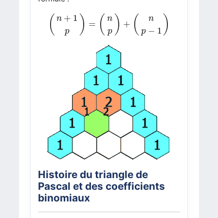
(
n
+
1
p
)
=
(
n
p
)
+
(
n
p
−
1
)
+
1
(
)
(
)
(
)
n
n
n
=
+
−
1
p
p
p
Histoire du triangle de
Pascal et des coefficients
binomiaux