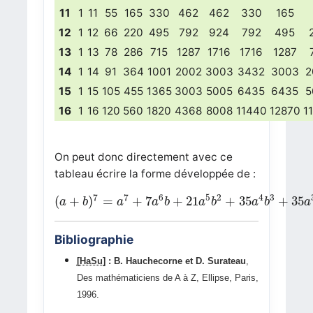
11
1
11
55
165
330
462
462
330
165
12
1
12
66
220
495
792
924
792
495
13
1
13
78
286
715
1287
1716
1716
1287
14
1
14
91
364
1001
2002
3003
3432
3003
2
15
1
15
105
455
1365
3003
5005
6435
6435
5
16
1
16
120
560
1820
4368
8008
11440
12870
1
On peut donc directement avec ce
tableau écrire la forme développée de :
(
a
+
b
)
7
=
a
7
+
7
a
6
b
+
21
a
5
b
2
+
35
a
4
b
3
+
35
a
3
7
7
6
5
2
4
3
(
+
)
=
+
7
+
21
+
35
+
35
a
b
a
a
b
a
b
a
b
a
Bibliographie
[HaSu]
: B. Hauchecorne et D. Surateau
,
Des mathématiciens de A à Z, Ellipse, Paris,
1996.