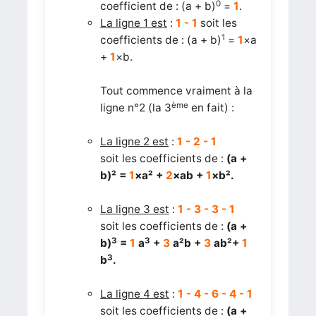
0
coefficient de : (a + b)
=
1
.
La ligne 1 est
:
1 - 1
soit les
1
coefficients de : (a + b)
=
1
×a
+
1
×b.
Tout commence vraiment à la
ème
ligne n°2 (la 3
en fait) :
La ligne 2 est
:
1 - 2 - 1
soit les coefficients de :
(a +
b)² =
1
×a² +
2
×ab +
1
×b².
La ligne 3 est
:
1 - 3 - 3 - 1
soit les coefficients de :
(a +
3
3
b)
=
1
a
+
3
a²b +
3
ab²
+
1
3
b
.
La ligne 4 est
:
1 - 4 - 6 - 4 - 1
soit les coefficients de :
(a +