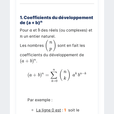
1. C
oefficients du développement
n
de (a + b)
b
a
Pour
et
des réels (ou complexes) et
a
b
n
un entier naturel.
n
(
n
p
)
(
)
n
Les nombres
sont en fait les
p
coefficients du développement de
(
a
+
b
)
n
(
+
)
n
.
a
b
(
a
+
b
)
n
=
∑
k
=
0
n
(
n
k
)
a
k
b
n
−
k
n
(
)
n
∑
−
n
k
n
k
(
+
)
=
a
b
a
b
k
=
0
k
Par exemple :
La ligne 0 est
:
1
soit le