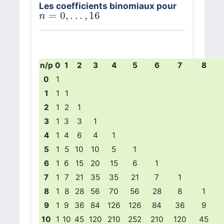
Les coefficients binomiaux pour
n
=
0
,
.
.
.
,
16
=
0
,
.
.
.
,
16
n
n/p
0
1
2
3
4
5
6
7
8
0
1
1
1
1
2
1
2
1
3
1
3
3
1
4
1
4
6
4
1
5
1
5
10
10
5
1
6
1
6
15
20
15
6
1
7
1
7
21
35
35
21
7
1
8
1
8
28
56
70
56
28
8
1
9
1
9
36
84
126
126
84
36
9
10
1
10
45
120
210
252
210
120
45