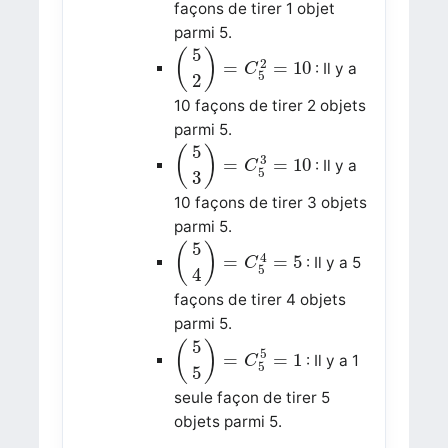
façons de tirer 1 objet
parmi 5.
(
5
2
)
=
C
5
2
=
10
5
(
)
2
=
=
10
:
Il y a
C
5
2
10 façons de tirer 2 objets
parmi 5.
(
5
3
)
=
C
5
3
=
10
5
(
)
3
=
=
10
:
Il y a
C
5
3
10 façons de tirer 3 objets
parmi 5.
(
5
4
)
=
C
5
4
=
5
5
(
)
4
=
=
5
:
Il y a 5
C
5
4
façons de tirer 4 objets
parmi 5.
(
5
5
)
=
C
5
5
=
1
5
(
)
5
=
=
1
: Il y a 1
C
5
5
seule façon de tirer 5
objets parmi 5.