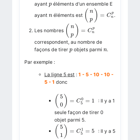
p
ayant
éléments d'un ensemble E
p
(
n
p
)
=
C
n
p
(
)
n
n
p
=
ayant
éléments est
.
n
C
n
p
(
n
p
)
=
C
n
p
(
)
n
p
=
Les nombres
C
n
p
correspondent, au nombre de
p
n
façons de tirer
objets parmi
.
p
n
Par exemple :
La ligne 5 est
:
1 - 5 - 10 - 10 -
5 - 1
donc
(
5
0
)
=
C
5
0
=
1
5
(
)
0
=
=
1
: Il y a 1
C
5
0
seule façon de tirer 0
objet parmi 5.
(
5
1
)
=
C
5
1
=
5
5
(
)
1
=
=
5
: Il y a 5
C
5
1