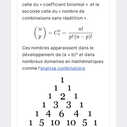
celle du « coefficient binomial » et la
seconde celle du « nombre de
combinaisons sans répétition » .
(
n
p
)
=
C
n
p
=
n
!
p
!
(
n
−
p
)
!
!
(
)
n
n
p
=
=
C
n
!
(
−
)
!
p
p
n
p
Ces nombres apparaissent dans le
n
développement de (a + b)
et dans
nombreux domaines en mathématiques
comme l'
analyse combinatoire
.