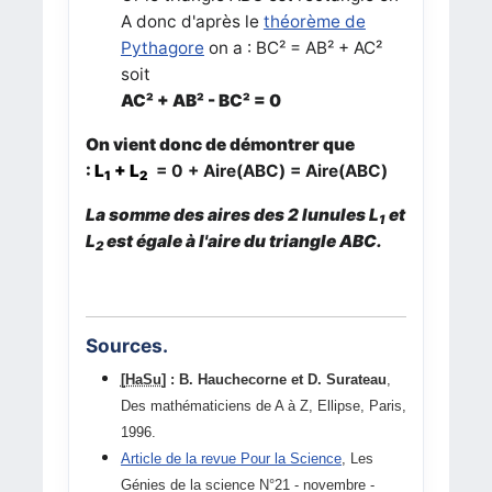
A donc d'après le
théorème de
Pythagore
on a : BC² = AB² + AC²
soit
AC² +
AB² -
BC² = 0
On vient donc de démontrer que
:
L
+
L
= 0
+
Aire(ABC)
=
Aire(ABC)
1
2
La somme des aires des 2 lunules L
et
1
L
est égale à l'aire du triangle ABC.
2
Sources.
[HaSu]
: B. Hauchecorne et D. Surateau
,
Des mathématiciens de A à Z, Ellipse, Paris,
1996.
Article de la revue Pour la Science
, Les
Génies de la science N°21 - novembre -