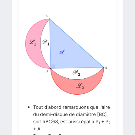
Tout d'abord remarquons que l'aire
du demi-disque de diamètre [BC]
soit
πBC²/8,
est aussi égal à P
+ P
1
2
+ A.