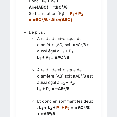
Donc :
P
+ P
+
1
2
Aire(ABC)
= πBC²/8
Soit la relation (R
) :
P
+ P
1
1
2
= πBC²/8 -
Aire(ABC)
De plus :
Aire du demi-disque de
diamètre [AC] soit
πAC²/8
est
aussi égal à L
+ P
.
1
1
L
+ P
=
πAC²/8
1
1
Aire du demi-disque de
diamètre [AB] soit
πAB²/8
est
aussi égal à L
+ P
.
2
2
L
+ P
=
πAB²/8
2
2
Et donc en sommant les deux
:
L
+
L
+
P
+
P
=
πAC²/8
1
2
1
2
+
πAB²/8