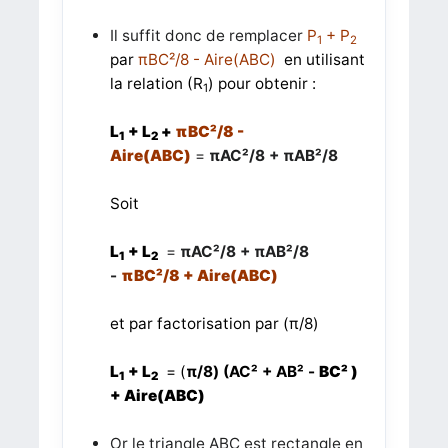
Il suffit donc de remplacer
P
+
P
1
2
par
πBC²/8 -
Aire(ABC)
en utilisant
la relation (R
) pour obtenir :
1
L
+
L
+
πBC²/8 -
1
2
Aire(ABC)
=
πAC²/8 +
πAB²/8
Soit
L
+
L
=
πAC²/8 +
πAB²/8
1
2
-
πBC²/8 +
Aire(ABC)
et par factorisation par
(
π/8)
L
+
L
= (
π/8) (AC² +
AB² -
BC² )
1
2
+
Aire(ABC)
Or le triangle ABC est rectangle en