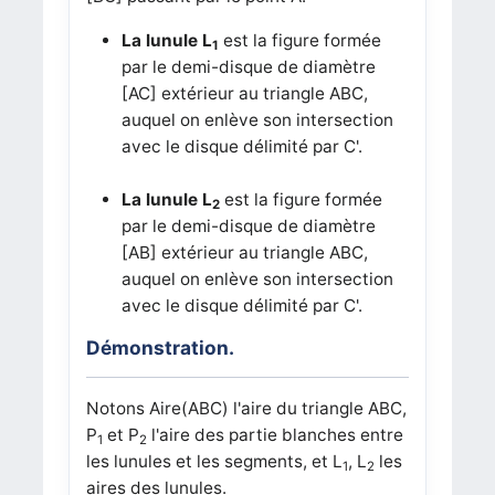
La lunule L
est la figure formée
1
par le demi-disque de diamètre
[AC] extérieur au triangle ABC,
auquel on enlève son intersection
avec le disque délimité par C'.
La lunule L
est la figure formée
2
par le demi-disque de diamètre
[AB] extérieur au triangle ABC,
auquel on enlève son intersection
avec le disque délimité par C'.
Démonstration.
Notons Aire(ABC) l'aire du triangle ABC,
P
et P
l'aire des partie blanches entre
1
2
les lunules et les segments, et L
, L
les
1
2
aires des lunules.